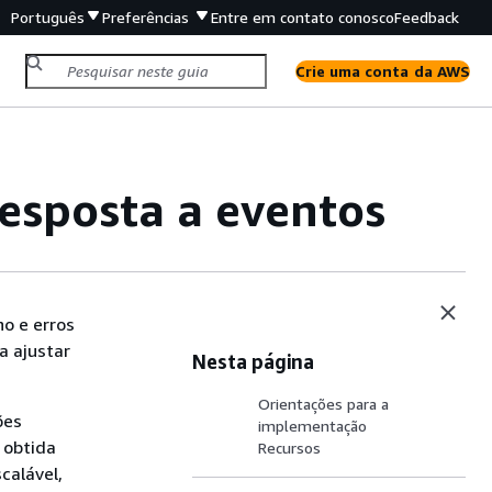
Português
Preferências
Entre em contato conosco
Feedback
Crie uma conta da AWS
esposta a eventos
o e erros
a ajustar
Nesta página
Orientações para a
ões
implementação
 obtida
Recursos
calável,