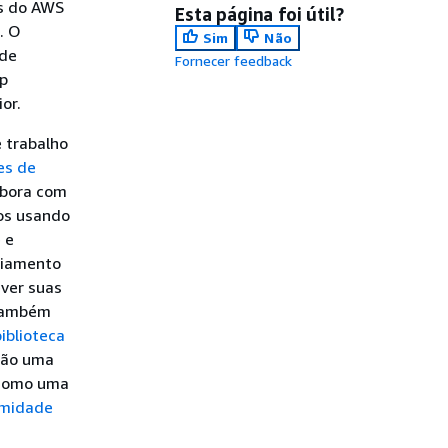
os do AWS
Esta página foi útil?
. O
Sim
Não
 de
Fornecer feedback
ep
or.
 trabalho
es de
mbora com
dos usando
 e
ciamento
ever suas
 também
iblioteca
são uma
 como uma
rmidade