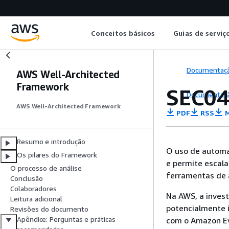
Conceitos básicos
Guias de serviç
Documentaç
AWS Well-Architected
Framework
SEC04
Documentaç
AWS Well-Architected Framework
PDF
RSS
M
Resumo e introdução
O uso de automaç
Os pilares do Framework
e permite escala
O processo de análise
ferramentas de 
Conclusão
Colaboradores
Na AWS, a invest
Leitura adicional
potencialmente 
Revisões do documento
Apêndice: Perguntas e práticas
com o Amazon Ev