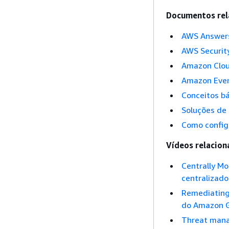
Documentos rel
AWS Answers
AWS Securit
Amazon Clo
Amazon Eve
Conceitos b
Soluções de 
Como config
Vídeos relacion
Centrally M
centralizad
Remediating
do Amazon G
Threat mana