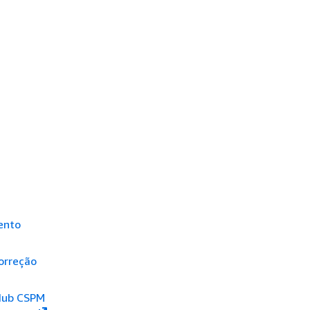
ento
orreção
Hub CSPM