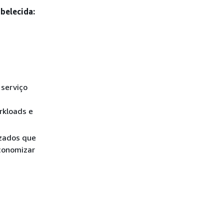
belecida:
serviço
rkloads e
izados que
conomizar