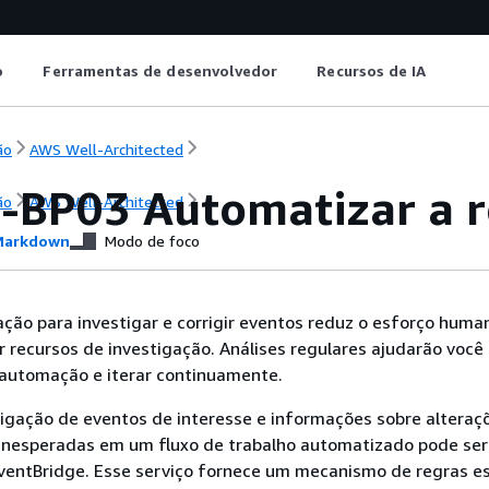
o
Ferramentas de desenvolvedor
Recursos de IA
ão
AWS Well-Architected
-BP03 Automatizar a r
ão
AWS Well-Architected
arkdown
Modo de foco
ão para investigar e corrigir eventos reduz o esforço human
r recursos de investigação. Análises regulares ajudarão você 
automação e iterar continuamente.
igação de eventos de interesse e informações sobre alteraç
inesperadas em um fluxo de trabalho automatizado pode ser
entBridge. Esse serviço fornece um mecanismo de regras es