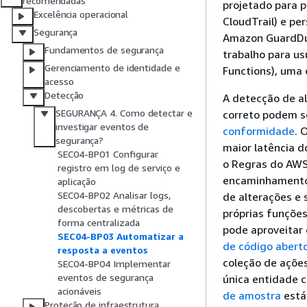
recomendadas
projetado para 
Excelência operacional
CloudTrail) e pe
Segurança
Amazon GuardDut
Fundamentos de segurança
trabalho para us
Gerenciamento de identidade e
Functions), uma 
acesso
Detecção
A detecção de a
SEGURANÇA 4. Como detectar e
correto podem s
investigar eventos de
conformidade
. 
segurança?
maior latência 
SEC04-BP01 Configurar
o Regras do AWS 
registro em log de serviço e
encaminhamento
aplicação
SEC04-BP02 Analisar logs,
de alterações e 
descobertas e métricas de
próprias funçõe
forma centralizada
pode aproveitar
SEC04-BP03 Automatizar a
de código abert
resposta a eventos
coleção de açõe
SEC04-BP04 Implementar
eventos de segurança
única entidade 
acionáveis
de amostra
está 
Proteção de infraestrutura