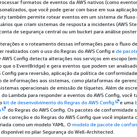
processar formatos de eventos da AWS nativos (como event
rsonalizados, que você pode gerar com base em sua aplicação
y também permite rotear eventos em um sistema de fluxo
uários que criam sistemas de resposta a incidentes (AWS St
conta de segurança central ou um bucket para análise posteri
lterações e o roteamento dessas informações para o fluxo de
er realizados com o uso do Regras do AWS Config e
de pacot
O AWS Config detecta alterações nos serviços em escopo (e
do que o EventBridge) e gera eventos que podem ser analisa
Config para reversão, aplicação da política de conformidade
 de informações aos sistemas, como plataformas de geren
sistemas operacionais de emissão de tíquetes. Além de escr
s do Lambda para responder a eventos do AWS Config, você
 o
kit de desenvolvimento do Regras do AWS Config
e uma
b
o
do Regras do AWS Config. Os pacotes de conformidade 
s de correção e do Regras do AWS Config que você implanta
criada como um modelo YAML. O
modelo de pacote de confo
disponível no pilar Segurança do Well-Architected.