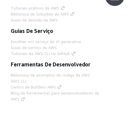
Tutoriais práticos da AWS
Biblioteca de Soluções da AWS
Guias de decisão da AWS
Guias De Serviço
Escolher um serviço de IA generativa
Guias de serviço da AWS
Tutoriais da AWS CLI no GitHub
Ferramentas De Desenvolvedor
Biblioteca de exemplos de código da AWS
AWS CLI
Centro de Builders AWS
Blog de ferramentas para desenvolvedores da
AWS
Links Úteis
Baixar servidor MCP de documentos da AWS
Faça login no Console da AWS
AWS re:Post