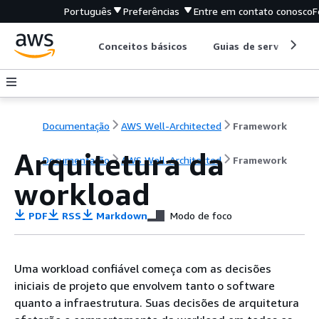
Português
Preferências
Entre em contato conosco
F
Conceitos básicos
Guias de serviço
Documentação
AWS Well-Architected
Framework
Arquitetura da
Documentação
AWS Well-Architected
Framework
workload
PDF
RSS
Markdown
Modo de foco
Uma workload confiável começa com as decisões
iniciais de projeto que envolvem tanto o software
quanto a infraestrutura. Suas decisões de arquitetura