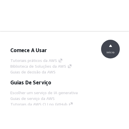
Comece A Usar
início
Tutoriais práticos da AWS
Biblioteca de Soluções da AWS
Guias de decisão da AWS
Guias De Serviço
Escolher um serviço de IA generativa
Guias de serviço da AWS
Tutoriais da AWS CLI no GitHub
Ferramentas De Desenvolvedor
Biblioteca de exemplos de código da AWS