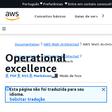
Português
Preferências
Entre em contato conosco
F
Conceitos básicos
Guias de serviço
Documentation
AWS Well-Architected
Operational
Documentation
AWS Well-Architected
AWS Well-Architected Framework
excellence
PDF
RSS
Markdown
Modo de foco
Esta página não foi traduzida para seu
idioma.
Solicitar tradução