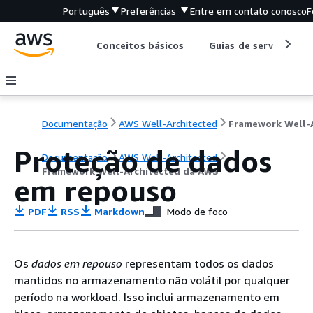
Português
Preferências
Entre em contato conosco
F
Conceitos básicos
Guias de serviço
Documentação
AWS Well-Architected
Proteção de dados
Documentação
AWS Well-Architected
Framework Well-Architected da AWS
em repouso
PDF
RSS
Markdown
Modo de foco
Os
dados em repouso
representam todos os dados
mantidos no armazenamento não volátil por qualquer
período na workload. Isso inclui armazenamento em