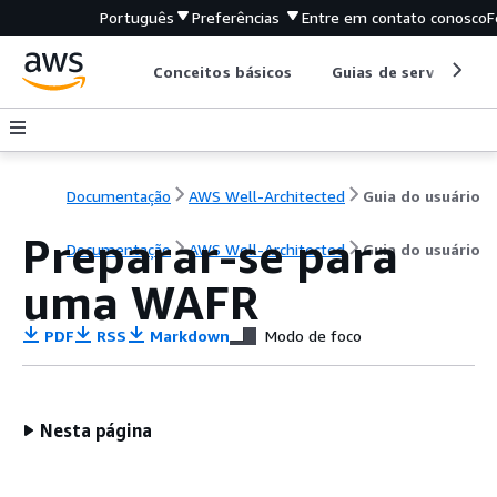
Português
Preferências
Entre em contato conosco
F
Conceitos básicos
Guias de serviço
Documentação
AWS Well-Architected
Guia do usuário
Preparar-se para
Documentação
AWS Well-Architected
Guia do usuário
uma WAFR
PDF
RSS
Markdown
Modo de foco
Nesta página