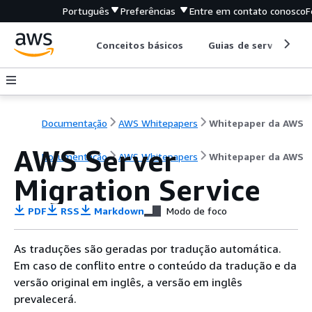
Português
Preferências
Entre em contato conosco
F
Conceitos básicos
Guias de serviço
Documentação
AWS Whitepapers
Whitepaper da AWS
AWS Server
Documentação
AWS Whitepapers
Whitepaper da AWS
Migration Service
PDF
RSS
Markdown
Modo de foco
As traduções são geradas por tradução automática.
Em caso de conflito entre o conteúdo da tradução e da
versão original em inglês, a versão em inglês
prevalecerá.