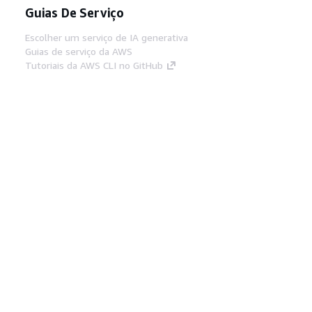
Guias De Serviço
Escolher um serviço de IA generativa
Guias de serviço da AWS
Tutoriais da AWS CLI no GitHub
Ferramentas De Desenvolvedor
Biblioteca de exemplos de código da AWS
AWS CLI
Centro de Builders AWS
Blog de ferramentas para desenvolvedores da
AWS
Links Úteis
Baixar servidor MCP de documentos da AWS
Faça login no Console da AWS
AWS re:Post
Privacidade
Termos do site
Preferências de
cookies
© 2026, Amazon Web Services, Inc. ou