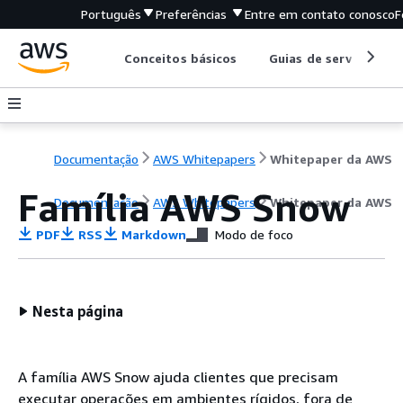
Português
Preferências
Entre em contato conosco
F
Conceitos básicos
Guias de serviço
Documentação
AWS Whitepapers
Whitepaper da AWS
Família AWS Snow
Documentação
AWS Whitepapers
Whitepaper da AWS
PDF
RSS
Markdown
Modo de foco
Nesta página
A família AWS Snow ajuda clientes que precisam
executar operações em ambientes rígidos, fora de