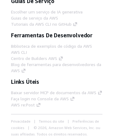
Guias De Serviço
Escolher um serviço de IA generativa
Guias de serviço da AWS
Tutoriais da AWS CLI no GitHub
Ferramentas De Desenvolvedor
Biblioteca de exemplos de código da AWS
AWS CLI
Centro de Builders AWS
Blog de ferramentas para desenvolvedores da
AWS
Links Úteis
Baixar servidor MCP de documentos da AWS
Faça login no Console da AWS
AWS re:Post
Privacidade
Termos do site
Preferências de
cookies
© 2026, Amazon Web Services, Inc. ou
suas afiliadas. Todos os direitos reservados.