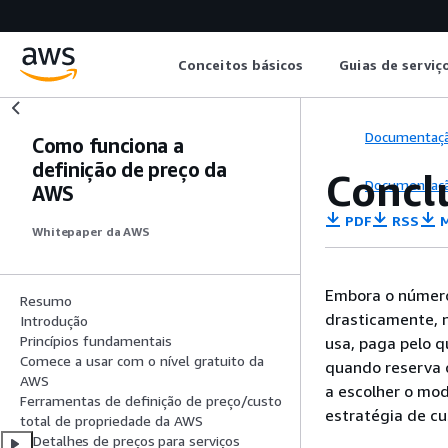
Conceitos básicos
Guias de serviç
Documentaç
Como funciona a
definição de preço da
Concl
Documentaç
AWS
PDF
RSS
M
Whitepaper da AWS
Embora o número
Resumo
drasticamente, 
Introdução
Princípios fundamentais
usa, paga pelo 
Comece a usar com o nível gratuito da
quando reserva 
AWS
a escolher o mod
Ferramentas de definição de preço/custo
estratégia de cu
total de propriedade da AWS
Detalhes de preços para serviços