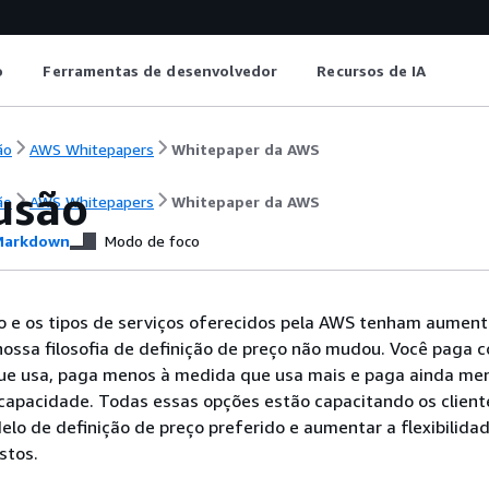
o
Ferramentas de desenvolvedor
Recursos de IA
ão
AWS Whitepapers
Whitepaper da AWS
usão
ão
AWS Whitepapers
Whitepaper da AWS
arkdown
Modo de foco
 e os tipos de serviços oferecidos pela AWS tenham aumen
nossa filosofia de definição de preço não mudou. Você paga 
que usa, paga menos à medida que usa mais e paga ainda me
capacidade. Todas essas opções estão capacitando os clien
elo de definição de preço preferido e aumentar a flexibilida
stos.