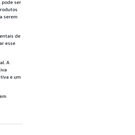
 pode ser
produtos
 a serem
entais de
ar esse
al. A
tiva
tiva e um
sem