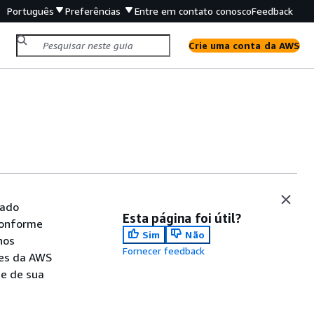
Português
Preferências
Entre em contato conosco
Feedback
Crie uma conta da AWS
tado
Esta página foi útil?
conforme
Sim
Não
nos
Fornecer feedback
tes da AWS
de de sua