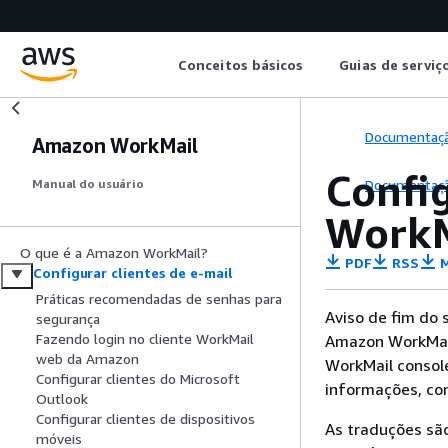
Conceitos básicos
Guias de serviç
Documentaç
Amazon WorkMail
Confi
Documentaç
Manual do usuário
WorkM
O que é a Amazon WorkMail?
PDF
RSS
M
Configurar clientes de e-mail
Práticas recomendadas de senhas para
Aviso de fim do 
segurança
Fazendo login no cliente WorkMail
Amazon WorkMail
web da Amazon
WorkMail consol
Configurar clientes do Microsoft
informações, co
Outlook
Configurar clientes de dispositivos
As traduções são
móveis