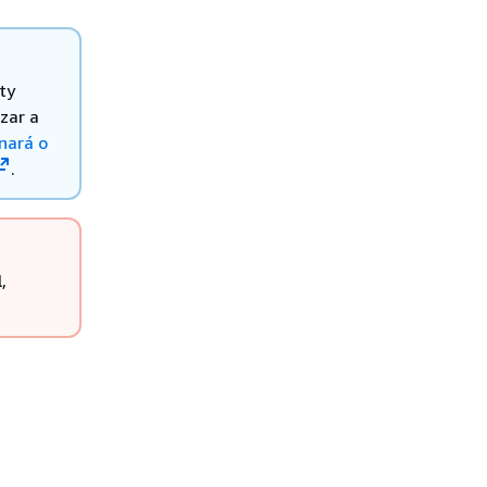
ty
izar a
nará o
.
,