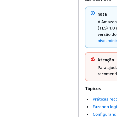
nota
A Amazon 
(TLS) 1.0 
versão do
nível mín
Atenção
Para ajud
recomenda
Tópicos
Práticas re
Fazendo log
Configurand