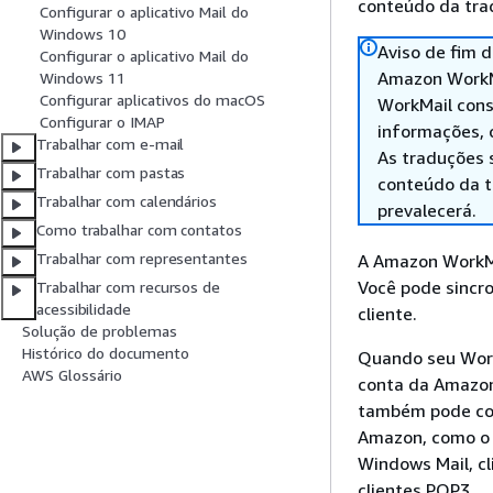
conteúdo da trad
Configurar o aplicativo Mail do
Windows 10
Aviso de fim 
Configurar o aplicativo Mail do
Amazon WorkMa
Windows 11
Configurar aplicativos do macOS
WorkMail cons
Configurar o IMAP
informações, 
Trabalhar com e-mail
As traduções 
Trabalhar com pastas
conteúdo da tr
Trabalhar com calendários
prevalecerá.
Como trabalhar com contatos
Trabalhar com representantes
A Amazon WorkMai
Você pode sincro
Trabalhar com recursos de
acessibilidade
cliente.
Solução de problemas
Histórico do documento
Quando seu Work
AWS Glossário
conta da Amazon
também pode con
Amazon, como o M
Windows Mail, c
clientes POP3.