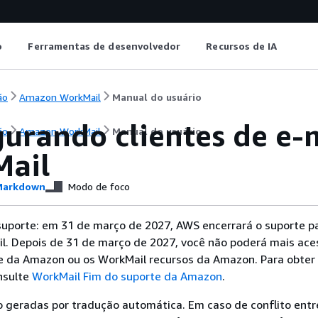
o
Ferramentas de desenvolvedor
Recursos de IA
ão
Amazon WorkMail
Manual do usuário
gurando clientes de e-
ão
Amazon WorkMail
Manual do usuário
ail
arkdown
Modo de foco
suporte: em 31 de março de 2027, AWS encerrará o suporte p
. Depois de 31 de março de 2027, você não poderá mais ace
e da Amazon ou os WorkMail recursos da Amazon. Para obter
nsulte
WorkMail Fim do suporte da Amazon
.
 geradas por tradução automática. Em caso de conflito entr