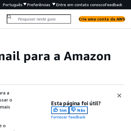
Português
Preferências
Entre em contato conosco
Feedback
Crie uma conta da AWS
mail para a Amazon
ara a
ssar o
Esta página foi útil?
 mais
Sim
Não
Fornecer feedback
e o