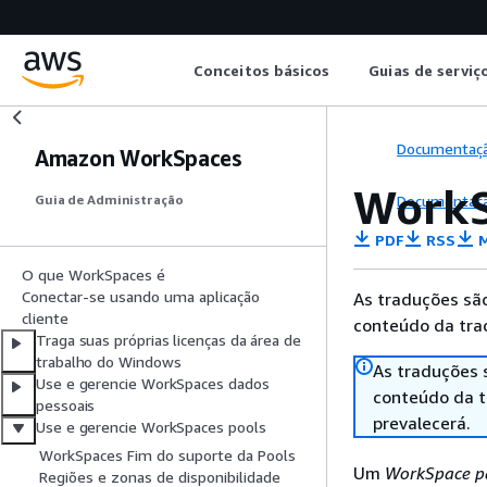
Conceitos básicos
Guias de serviç
Documentaç
Amazon WorkSpaces
WorkS
Documentaç
Guia de Administração
PDF
RSS
M
O que WorkSpaces é
Conectar-se usando uma aplicação
As traduções são
cliente
conteúdo da trad
Traga suas próprias licenças da área de
trabalho do Windows
As traduções 
Use e gerencie WorkSpaces dados
conteúdo da tr
pessoais
prevalecerá.
Use e gerencie WorkSpaces pools
WorkSpaces Fim do suporte da Pools
Um
WorkSpace p
Regiões e zonas de disponibilidade