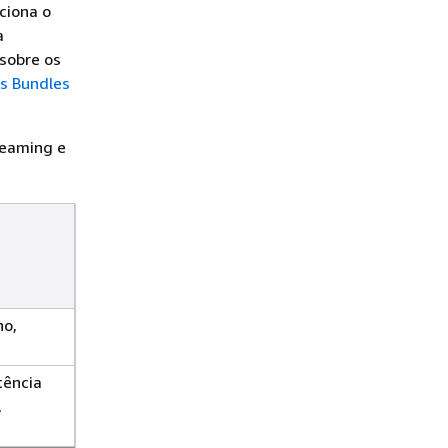
ciona o
a
 sobre os
s Bundles
reaming e
ho,
tência
,