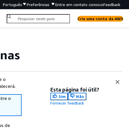
Português
Preferências
Entre em contato conosco
Feedback
Crie uma conta da AWS
inas
e o
alecerá.
Esta página foi útil?
Sim
Não
tre o
Fornecer feedback
os de