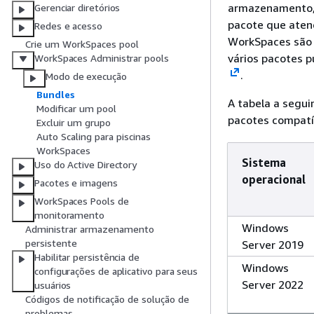
armazenamento, 
Gerenciar diretórios
pacote que aten
Redes e acesso
WorkSpaces são
Crie um WorkSpaces pool
vários pacotes p
WorkSpaces Administrar pools
.
Modo de execução
Bundles
A tabela a segui
Modificar um pool
pacotes compatí
Excluir um grupo
Auto Scaling para piscinas
WorkSpaces
Sistema
Uso do Active Directory
operacional
Pacotes e imagens
WorkSpaces Pools de
monitoramento
Windows
Administrar armazenamento
persistente
Server 2019
Habilitar persistência de
Windows
configurações de aplicativo para seus
Server 2022
usuários
Códigos de notificação de solução de
problemas