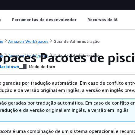
o
Ferramentas de desenvolvedor
Recursos de IA
ão
Amazon WorkSpaces
Guia de Administração
paces Pacotes de pisc
ão
Amazon WorkSpaces
Guia de Administração
arkdown
Modo de foco
 geradas por tradução automática. Em caso de conflito entr
ução e da versão original em inglês, a versão em inglês prev
são geradas por tradução automática. Em caso de conflito en
adução e da versão original em inglês, a versão em inglês
acote
é uma combinação de um sistema operacional e recurs