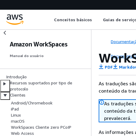
Conceitos básicos
Guias de serviç
Documentaç
Amazon WorkSpaces
WorkS
Documentaç
Manual do usuário
PDF
Markdo
Introdução
Recursos suportados por tipo de
As traduções são
protocolo
conteúdo da trad
Clientes
Android/Chromebook
As traduções 
iPad
conteúdo da tr
Linux
prevalecerá.
macOS
WorkSpaces Cliente zero PCoIP
As informações a
Web Access