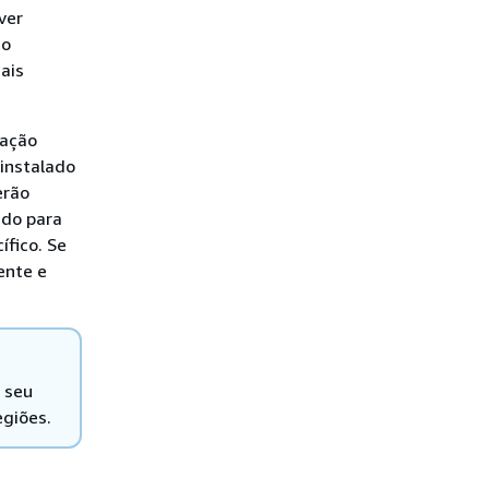
ver
so
ais
lação
 instalado
erão
ado para
ífico. Se
ente e
 seu
egiões.