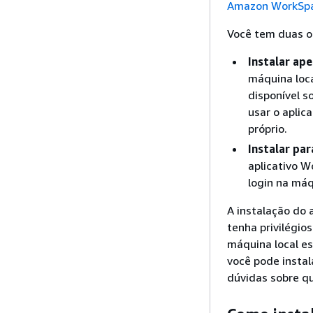
Amazon WorkSpa
Você tem duas o
Instalar ap
máquina loca
disponível 
usar o aplic
próprio.
Instalar pa
aplicativo W
login na máq
A instalação do 
tenha privilégi
máquina local es
você pode instal
dúvidas sobre qu