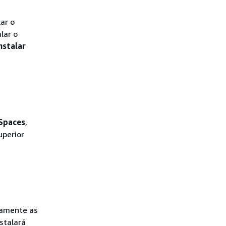
ar o
lar o
nstalar
Spaces
,
uperior
camente as
stalará