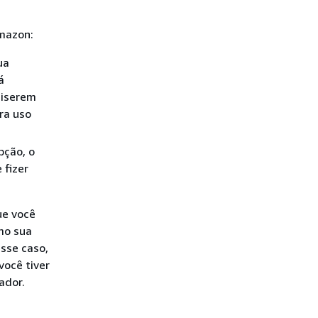
Amazon:
ua
á
uiserem
ara uso
pção, o
 fizer
ue você
mo sua
esse caso,
você tiver
ador.