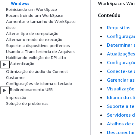
WorkSpaces Win
Windows
Reiniciando um WorkSpace
Conteúdo
Reconstruindo um WorkSpace
Aumentar o tamanho do WorkSpace
Requisitos
disco
Alterar tipo de computação
Configuração
Alternar o modo de execução
Determinar a
Suporte a dispositivos periféricos
Usando a Transferência de Arquivos
Atualizações
Habilitando exibição de DPI alto
Configuraçõe
Autenticação
Conecte-se 
Otimização de áudio do Connect
Customer
Gerenciar as
Configurações de idioma e teclado
Visualizaçõe
Redirecionamento USB
Idioma do cl
Impressão
Solução de problemas
Suporte a te
Servidores d
Atalhos de 
Desconectar