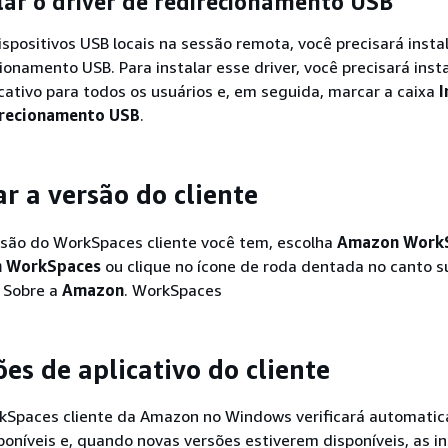
lar o driver de redirecionamento USB
ispositivos USB locais na sessão remota, você precisará instal
ionamento USB. Para instalar esse driver, você precisará insta
ativo para todos os usuários e, em seguida, marcar a caixa
I
direcionamento USB
.
r a versão do cliente
rsão do WorkSpaces cliente você tem, escolha
Amazon Work
n WorkSpaces
ou clique no ícone de roda dentada no canto s
a Sobre a
Amazon
. WorkSpaces
es de aplicativo do cliente
rkSpaces cliente da Amazon no Windows verificará automati
poníveis e, quando novas versões estiverem disponíveis, as in