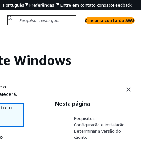
Português
Preferências
Entre em contato conosco
Feedback
Crie uma conta da AWS
nte Windows
e o
alecerá.
Nesta página
tre o
Requisitos
Configuração e instalação
Determinar a versão do
do
cliente