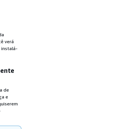
da
cê verá
instalá-
mente
a de
ça e
 quiserem
o