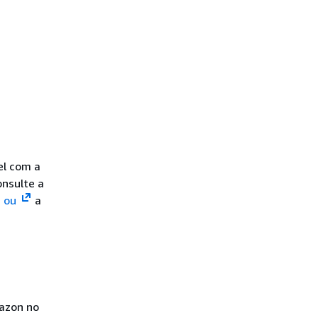
el com a
onsulte a
1 ou
a
mazon no