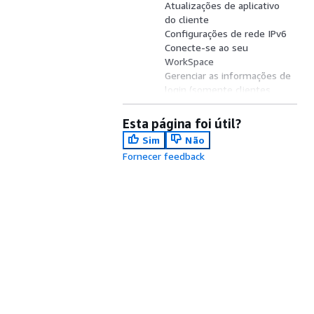
Atualizações de aplicativo
do cliente
Configurações de rede IPv6
Conecte-se ao seu
WorkSpace
Gerenciar as informações de
login (somente clientes
3.0+)
Visualizações de cliente
Esta página foi útil?
Idioma do cliente
Sim
Não
Suporte a telas
Fornecer feedback
Servidores de proxy
Atalhos de comando
Desconectar
Suporte para área de
transferência
Gerenciar a aceleração de
hardware
Upload de log de
diagnóstico
Notas da versão