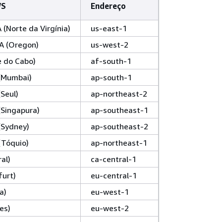
WS
Endereço
 (Norte da Virgínia)
us-east-1
A (Oregon)
us-west-2
e do Cabo)
af-south-1
 (Mumbai)
ap-south-1
(Seul)
ap-northeast-2
(Singapura)
ap-southeast-1
 (Sydney)
ap-southeast-2
(Tóquio)
ap-northeast-1
al)
ca-central-1
furt)
eu-central-1
a)
eu-west-1
es)
eu-west-2