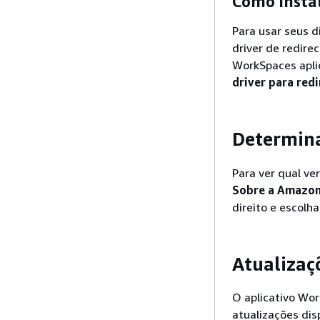
Como insta
Para usar seus d
driver de redirec
WorkSpaces aplic
driver para re
Determina
Para ver qual ve
Sobre a Amazo
direito e escolh
Atualizaçõ
O aplicativo Wo
atualizações dis