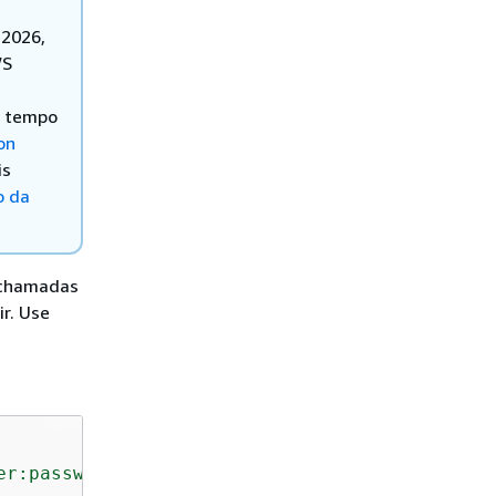
 2026,
WS
o tempo
on
is
o da
 chamadas
r. Use
er:password@host:port/db"
)
