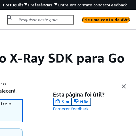
Português
Preferências
Entre em contato conosco
Feedback
Crie uma conta da AWS
 o X-Ray SDK para Go
e o
alecerá.
Esta página foi útil?
Sim
Não
tre o
Fornecer feedback