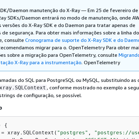
SDK/Daemon manutenção do X-Ray — Em 25 de fevereiro de
Ray SDKs/Daemon entrará no modo de manutenção, onde A
as versões do X-Ray SDK e do Daemon para tratar apenas de
 de segurança. Para obter mais informações sobre a linha d
e, consulte
Cronograma de suporte do X-Ray SDK e do Daem
 Recomendamos migrar para o. OpenTelemetry Para obter ma
es sobre a migração para OpenTelemetry, consulte
Migrand
tação X-Ray para a instrumentação
. OpenTelemetry
hamadas do SQL para PostgreSQL ou MySQL, substituindo as
, conforme mostrado no exemplo a segui
xray.SQLContext
trings de configuração, se possível.
o
)
{
:= xray.SQLContext(
"postgres"
, 
"postgres://us