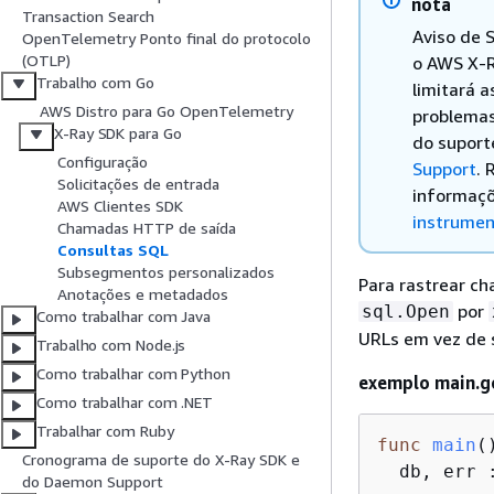
nota
Transaction Search
Aviso de 
OpenTelemetry Ponto final do protocolo
(OTLP)
o AWS X-
Trabalho com Go
limitará 
AWS Distro para Go OpenTelemetry
problemas
X-Ray SDK para Go
do suport
Configuração
Support
.
Solicitações de entrada
informaçõ
AWS Clientes SDK
instrumen
Chamadas HTTP de saída
Consultas SQL
Subsegmentos personalizados
Para rastrear c
Anotações e metadados
por
sql.Open
Como trabalhar com Java
URLs em vez de s
Trabalho com Node.js
Como trabalhar com Python
exemplo main.g
Como trabalhar com .NET
Trabalhar com Ruby
func
main
(
Cronograma de suporte do X-Ray SDK e
  db, err 
do Daemon Support