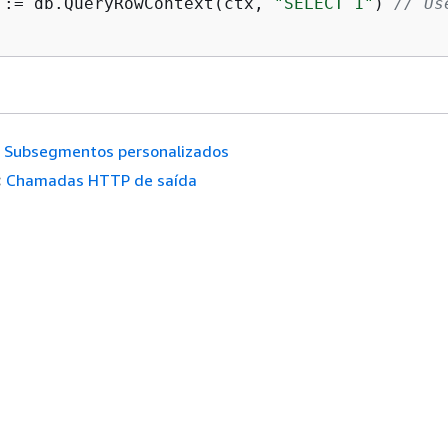
 := db.QueryRowContext(ctx, 
"SELECT 1"
) 
// Us
Subsegmentos personalizados
:
Chamadas HTTP de saída