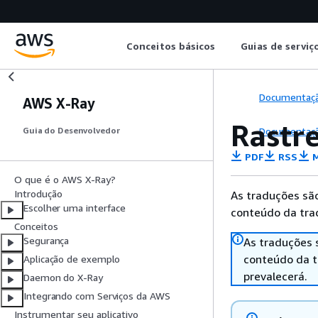
Conceitos básicos
Guias de serviç
Documentaç
AWS X-Ray
Rastr
Documentaç
Guia do Desenvolvedor
PDF
RSS
M
O que é o AWS X-Ray?
Introdução
As traduções são
Escolher uma interface
conteúdo da trad
Conceitos
Segurança
As traduções 
conteúdo da tr
Aplicação de exemplo
prevalecerá.
Daemon do X-Ray
Integrando com Serviços da AWS
Instrumentar seu aplicativo