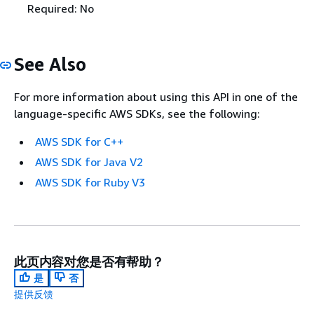
Required: No
See Also
For more information about using this API in one of the
language-specific AWS SDKs, see the following:
AWS SDK for C++
AWS SDK for Java V2
AWS SDK for Ruby V3
此页内容对您是否有帮助？
是
否
提供反馈