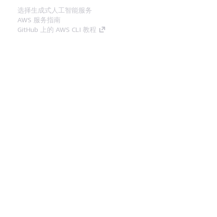
选择生成式人工智能服务
AWS 服务指南
GitHub 上的 AWS CLI 教程
开发人员工具
AWS 代码示例库
AWS CLI
AWS 构建者中心
AWS 开发人员工具博客
有用的链接
下载 AWS 文档 MCP 服务器
登录 AWS 管理控制台
AWS re:Post
隐私
网站条款
Cookie 首选项
© 2026,
Amazon Web Services, Inc. 或其附属公司。保留所有
中文 (简体)
权利。