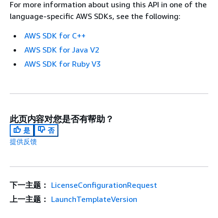
For more information about using this API in one of the
language-specific AWS SDKs, see the following:
AWS SDK for C++
AWS SDK for Java V2
AWS SDK for Ruby V3
此页内容对您是否有帮助？
是
否
提供反馈
下一主题：
LicenseConfigurationRequest
上一主题：
LaunchTemplateVersion