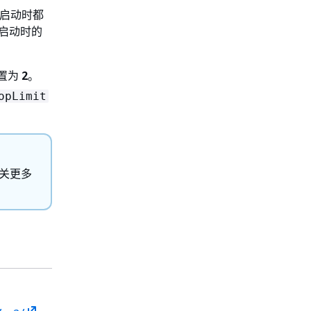
启动时都
例启动时的
置为
2
。
opLimit
有关更多