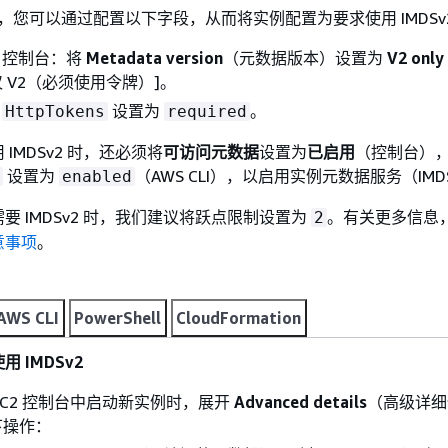
，您可以通过配置以下字段，从而将实例配置为要求使用 IMDSv
C2 控制台：将
Metadata version
（元数据版本）设置为
V2 only
仅 V2（必须使用令牌）]。
将
设置为
。
HttpTokens
required
IMDSv2 时，还必须将
可访问元数据
设置为
已启用
（控制台）
设置为
（AWS CLI），以启用实例元数据服务（IM
enabled
要 IMDSv2 时，我们建议将跃点限制设置为
。有关更多信息
2
意事项
。
AWS CLI
PowerShell
CloudFormation
 IMDSv2
n EC2 控制台中启动新实例时，展开
Advanced details
（高级详细
下操作：