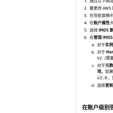
通过以下网址打
要更改 AW
在导航窗格
在
账户属性
选择
IMDS
在
管理 IMD
对于
实
对于
Met
V2（需
对于
元
项
。如果
，
v2.0
选择
更
在账户级别强