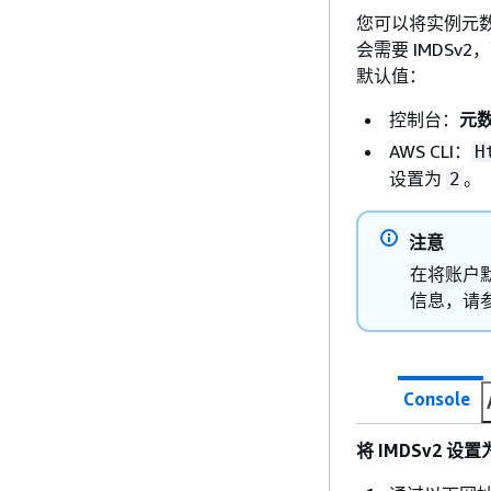
您可以将实例元数
会需要 IMDSv
默认值：
控制台：
元
AWS CLI：
H
设置为
。
2
注意
在将账户默
信息，请
Console
将 IMDSv2 