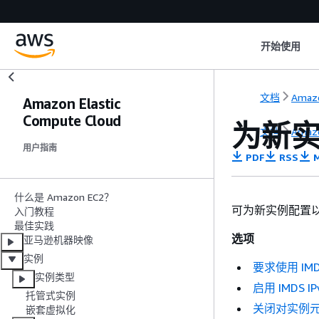
开始使用
文档
Amaz
Amazon Elastic
Compute Cloud
为新
文档
Amaz
用户指南
PDF
RSS
M
什么是 Amazon EC2？
可为新实例配置
入门教程
最佳实践
选项
亚马逊机器映像
实例
要求使用 IMD
实例类型
启用 IMDS IP
托管式实例
关闭对实例
嵌套虚拟化