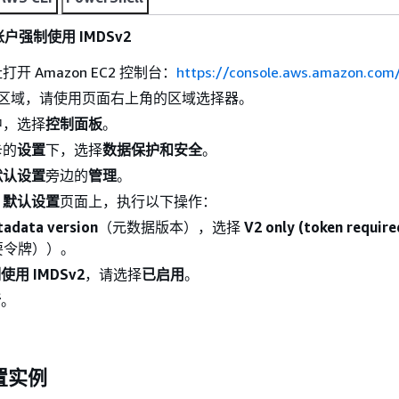
强制使用 IMDSv2
开 Amazon EC2 控制台：
https://console.aws.amazon.com
S 区域，请使用页面右上角的区域选择器。
中，选择
控制面板
。
卡的
设置
下，选择
数据保护和安全
。
 默认设置
旁边的
管理
。
S 默认设置
页面上，执行以下操作：
adata version
（元数据版本），选择
V2 only (token require
要令牌））。
使用 IMDSv2
，请选择
已启用
。
新
。
置实例