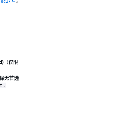
/ec2/
。
d)
（仅限
择
无首选
t: