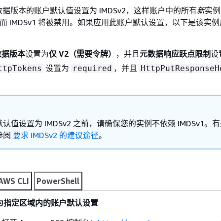
据版本的账户默认值设置为 IMDSv2，这样账户中的所有
新
实例
2，而 IMDSv1 将被禁用。如果应用此账户默认设置，以下是该实
数据版本
设置为
仅 V2（需要令牌）
，并且
元数据响应跃点限制
设
设置为
，并且
ttpTokens
required
HttpPutResponseH
认值设置为 IMDSv2 之前，请确保您的实例不依赖 IMDSv1。
参阅
要求 IMDSv2 的建议途径
。
AWS CLI
PowerShell
设置为指定区域内的账户默认设置