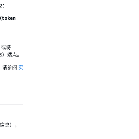
2：
 (token
，或将
DS）端点。
，请参阅
实
信息），