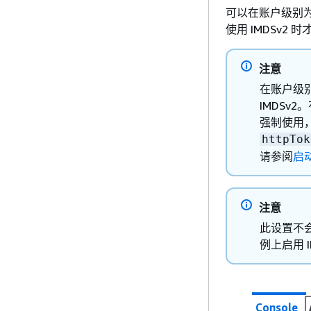
可以在账户级别为
使用 IMDSv2
注意
在账户级别
IMDSv
强制使用，
httpTok
请参阅
启动
注意
此设置不会
例上启用 I
Console