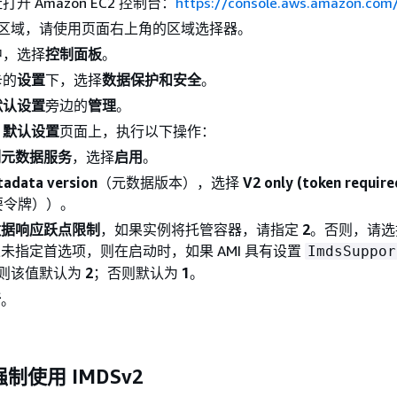
开 Amazon EC2 控制台：
https://console.aws.amazon.com
S 区域，请使用页面右上角的区域选择器。
中，选择
控制面板
。
卡的
设置
下，选择
数据保护和安全
。
 默认设置
旁边的
管理
。
S 默认设置
页面上，执行以下操作：
例元数据服务
，选择
启用
。
adata version
（元数据版本），选择
V2 only (token require
要令牌））。
数据响应跃点限制
，如果实例将托管容器，请指定
2
。否则，请选
未指定首选项，则在启动时，如果 AMI 具有设置
ImdsSuppor
则该值默认为
2
；否则默认为
1
。
新
。
制使用 IMDSv2