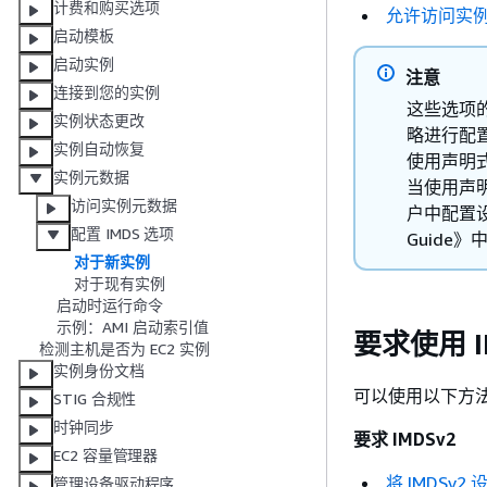
计费和购买选项
允许访问实
启动模板
启动实例
注意
连接到您的实例
这些选项
实例状态更改
略进行配
实例自动恢复
使用声明
实例元数据
当使用声
访问实例元数据
户中配置设置
配置 IMDS 选项
Guide》
对于新实例
对于现有实例
启动时运行命令
示例：AMI 启动索引值
要求使用 I
检测主机是否为 EC2 实例
实例身份文档
可以使用以下方法
STIG 合规性
时钟同步
要求 IMDSv2
EC2 容量管理器
将 IMDSv
管理设备驱动程序