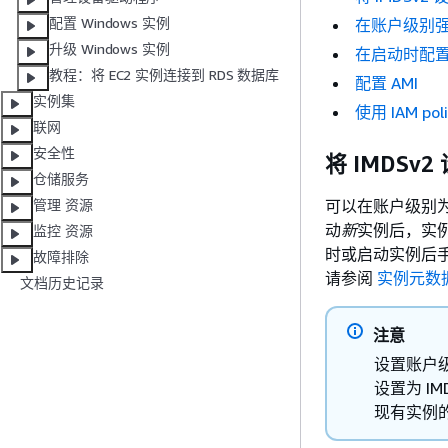
配置 Windows 实例
在账户级别强制
升级 Windows 实例
在启动时配
教程：将 EC2 实例连接到 RDS 数据库
配置 AMI
实例集
使用 IAM poli
联网
安全性
将 IMDSv
仓储服务
可以在账户级别为
管理 资源
动
新
实例后，实
监控 资源
时或启动实例后
故障排除
请参阅
实例元数
文档历史记录
注意
设置账户
设置为 I
现有实例