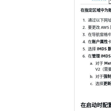
在指定区域中为账户
通过以下网址打
要更改 AW
在导航窗格
在
账户属性
选择
IMDS
在
管理 IMD
对于
Met
V2（需
对于
强制
选择
更
在启动时配