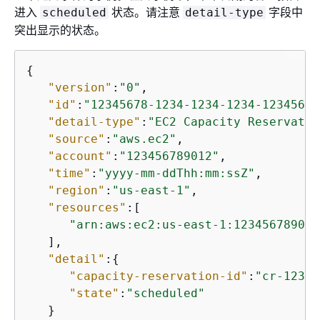
进入
状态。请注意
字段中
scheduled
detail-type
突出显示的状态。
{
"version"
:
"0"
,

"id"
:
"12345678-1234-1234-1234-12345678
"detail-type"
:
"EC2 Capacity Reservatio
"source"
:
"aws.ec2"
,

"account"
:
"123456789012"
,

"time"
:
"yyyy-mm-ddThh:mm:ssZ"
,

"region"
:
"us-east-1"
,

"resources"
:[

"arn:aws:ec2:us-east-1:123456789012
   ],

"detail"
:
{
"capacity-reservation-id"
:
"cr-12345
"state"
:
"scheduled"
   }
