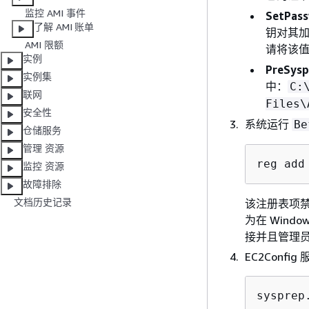
监控 AMI 事件
SetPass
了解 AMI 账单
钥对其
AMI 限额
请将该
实例
PreSys
实例集
中：
C:
联网
Files\
安全性
系统运行
Be
仓储服务
管理 资源
reg add
监控 资源
故障排除
文档历史记录
该注册表项禁
为在 Wind
接并且管理
EC2Confi
sysprep