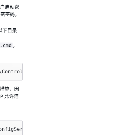
户启动密
加密密码，
以下目录
。
.cmd
\Control\Terminal Server" /v fDenyTSConnectio
全措施，因
P 允许连
onfigService\sysprep2008.xml" /oobe /generali