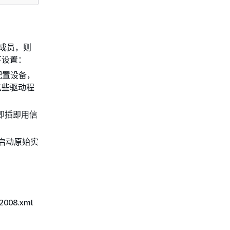
的成员，则
下设置：
配置设备，
这些驱动程
即插即用信
或启动原始实
08.xml