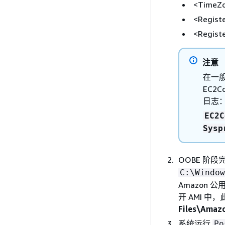
<TimeZ
<Regist
<Regist
注意
在一般
EC2
日志
EC2C
Sysp
OOBE 阶
C:\Window
Amazon 
开 AMI 
Files\Amaz
系统运行
Po