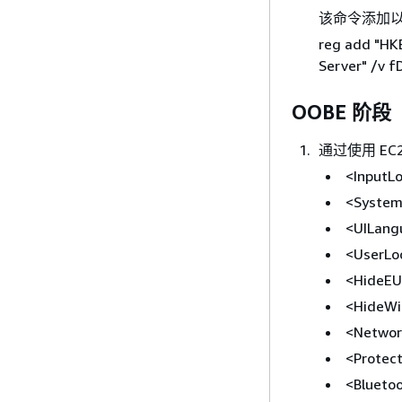
该命令添加以
reg add "H
Server" /v 
OOBE 阶段
通过使用 EC
<InputL
<System
<UILang
<UserLo
<HideEU
<HideWi
<Networ
<Protec
<Blueto