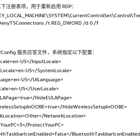
下注册表项，用于重新启用 RDP：
KEY_LOCAL_MACHINE\SYSTEM\CurrentControlSet\Control\Te
fDenyTSConnections /t REG_DWORD /d 0 /f
2Config 服务应答文件，系统指定以下配置：
ocale>en-US</InputLocale>
Locale>en-US</SystemLocale>
uage>en-US</UILanguage>
cale>en-US</UserLocale>
LAPage>true</HideEULAPage>
relessSetupInOOBE>true</HideWirelessSetupInOOBE>
kLocation>Other</NetworkLocation>
tYourPC>3</ProtectYourPC>
othTaskbarIconEnabled>false</BluetoothTaskbarIconEnable