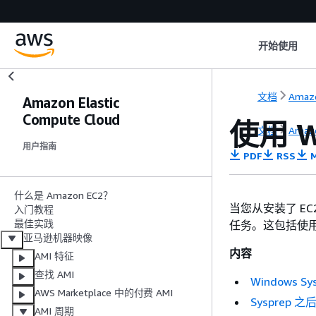
开始使用
文档
Amaz
Amazon Elastic
Compute Cloud
使用 Wi
文档
Amaz
用户指南
PDF
RSS
M
什么是 Amazon EC2？
当您从安装了 EC
入门教程
最佳实践
任务。这包括使用 
亚马逊机器映像
内容
AMI 特征
查找 AMI
Windows Sy
AWS Marketplace 中的付费 AMI
Sysprep 之
AMI 周期