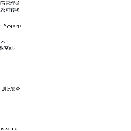
括内置管理员
义都可转移
ysprep
改为
磁盘空间。
置，则此安全
hase.cmd