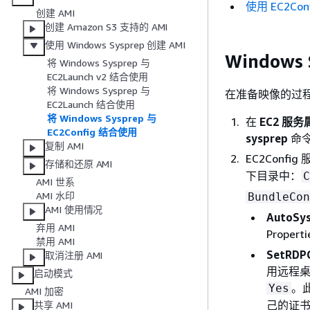
使用 EC2Con
创建 AMI
创建 Amazon S3 支持的 AMI
使用 Windows Sysprep 创建 AMI
Windows
将 Windows Sysprep 与
EC2Launch v2 结合使用
将 Windows Sysprep 与
在准备映像的过程中，
EC2Launch 结合使用
将 Windows Sysprep 与
在
EC2 服务
EC2Config 结合使用
sysprep
命
复制 AMI
EC2Confi
存储和还原 AMI
下目录中：
AMI 世系
AMI 水印
BundleCon
AMI 使用情况
AutoSy
弃用 AMI
Prope
禁用 AMI
SetRDPC
取消注册 AMI
用远程桌
启动模式
。此
Yes
AMI 加密
己的证
共享 AMI