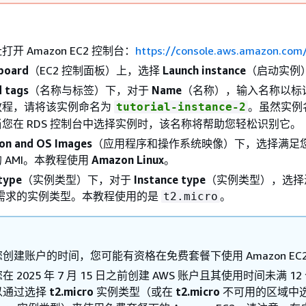
开 Amazon EC2 控制台：
https://console.aws.amazon.com
board
（EC2 控制面板）上，选择
Launch instance
（启动实例
 tags
（名称与标签）下，对于
Name
（名称），输入名称以标
教程，请将该实例命名为
。虽然实例
tutorial-instance-2
您在 RDS 控制台中选择实例时，该名称将帮助您轻松识别它。
ion and OS Images
（应用程序和操作系统映像）下，选择满足您
 AMI。本教程使用
Amazon Linux
。
type
（实例类型）下，对于
Instance type
（实例类型），选择
器需求的实例类型。本教程使用的是
。
t2.micro
创建账户的时间，您可能有资格在免费套餐下使用 Amazon EC
在 2025 年 7 月 15 日之前创建 AWS 账户且其使用时间未满 12
以通过选择
t2.micro
实例类型（或在
t2.micro
不可用的区域中