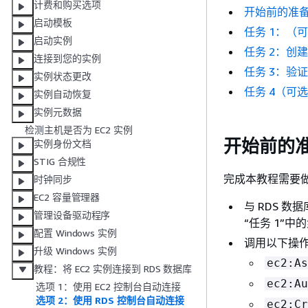
计费和购买选项
开始前的准
启动模板
任务 1：（可
启动实例
任务 2：创建
连接到您的实例
任务 3：验
实例状态更改
任务 4（可
实例自动恢复
实例元数据
检测主机是否为 EC2 实例
开始前的
实例身份文档
STIG 合规性
完成本教程需要
时钟同步
EC2 容量管理器
与 RDS 数
管理设备驱动程序
“任务 1”
配置 Windows 实例
调用以下操
升级 Windows 实例
ec2:As
教程：将 EC2 实例连接到 RDS 数据库
ec2:Au
选项 1：使用 EC2 控制台自动连接
选项 2：使用 RDS 控制台自动连接
ec2:Cr