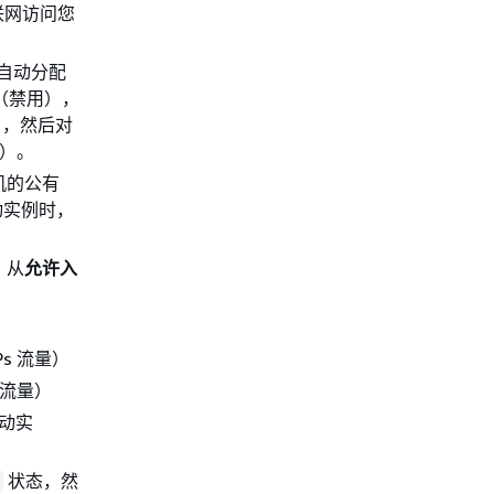
联网访问您
自动分配
（禁用），
），然后对
）。
机的公有
您启动实例时，
，从
允许入
s 流量）
 流量）
动实
状态，然