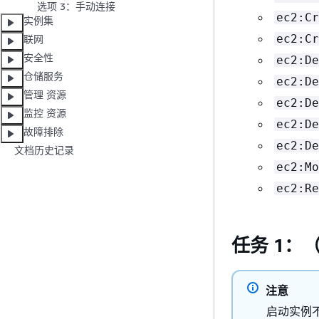
选项 3：手动连接
ec2:Cr
实例集
ec2:Cr
联网
安全性
ec2:De
仓储服务
ec2:De
管理 资源
ec2:De
监控 资源
ec2:De
故障排除
ec2:De
文档历史记录
ec2:Mo
ec2:Re
任务 1：
注意
启动实例不