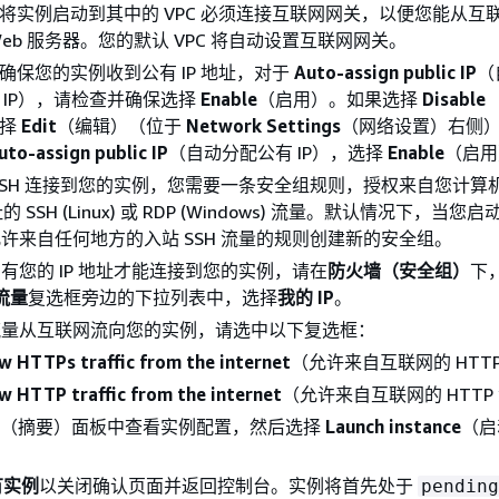
将实例启动到其中的 VPC 必须连接互联网网关，以便您能从互
Web 服务器。您的默认 VPC 将自动设置互联网网关。
确保您的实例收到公有 IP 地址，对于
Auto-assign public IP
（
 IP），请检查并确保选择
Enable
（启用）。如果选择
Disable
选择
Edit
（编辑）（位于
Network Settings
（网络设置）右侧
uto-assign public IP
（自动分配公有 IP），选择
Enable
（启用
SSH 连接到您的实例，您需要一条安全组规则，授权来自您计算
地址的 SSH (Linux) 或 RDP (Windows) 流量。默认情况下，当
许来自任何地方的入站 SSH 流量的规则创建新的安全组。
有您的 IP 地址才能连接到您的实例，请在
防火墙（安全组）
下
 流量
复选框旁边的下拉列表中，选择
我的 IP
。
流量从互联网流向您的实例，请选中以下复选框：
w HTTPs traffic from the internet
（允许来自互联网的 HTTP
w HTTP traffic from the internet
（允许来自互联网的 HTTP
（摘要）面板中查看实例配置，然后选择
Launch instance
（启
有实例
以关闭确认页面并返回控制台。实例将首先处于
pending