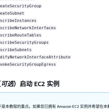
eateSecurityGroup
eateSubnet
scribeInstances
scribeNetworkInterfaces
scribeRouteTables
scribeSecurityGroups
scribeSubnets
difyNetworkInterfaceAttribute
vokeSecurityGroupEgress
（
可选
）启动 EC2 实例
是本教程的重点。如果您已拥有 Amazon EC2 实例并希望在本