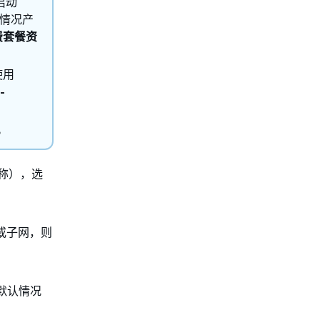
启动
用情况产
费套餐资
使用
-
。
称），选
 或子网，则
。默认情况