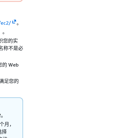
/ec2/
。
）。
识您的实
名称不是必
的 Web
满足您的
2。
 个月，
选择