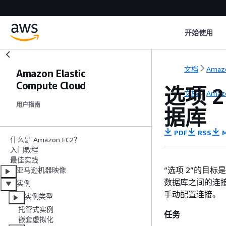
开始使用
文档
Amaz
Amazon Elastic
Compute Cloud
选项 
文档
Amaz
用户指南
据库
PDF
RSS
M
什么是 Amazon EC2？
入门教程
最佳实践
“选项 2”的目标
亚马逊机器映像
数据库之间的连接，
实例
手动配置连接。
实例类型
托管式实例
任务
嵌套虚拟化