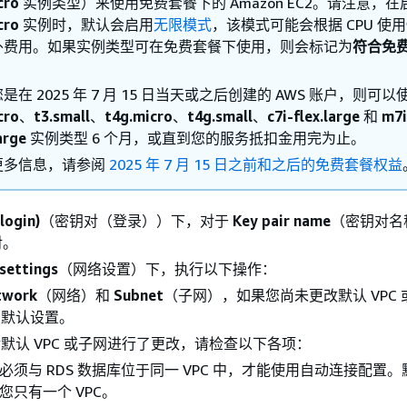
cro
实例类型）来使用免费套餐下的 Amazon EC2。请注意，在
cro
实例时，默认会启用
无限模式
，该模式可能会根据 CPU 使
外费用。如果实例类型可在免费套餐下使用，则会标记为
符合免
是在 2025 年 7 月 15 日当天或之后创建的 AWS 账户，则可以
cro
、
t3.small
、
t4g.micro
、
t4g.small
、
c7i-flex.large
和
m7i
arge
实例类型 6 个月，或直到您的服务抵扣金用完为止。
更多信息，请参阅
2025 年 7 月 15 日之前和之后的免费套餐权益
(login)
（密钥对（登录））下，对于
Key pair name
（密钥对名
对。
settings
（网络设置）下，执行以下操作：
twork
（网络）和
Subnet
（子网），如果您尚未更改默认 VPC
留默认设置。
默认 VPC 或子网进行了更改，请检查以下各项：
必须与 RDS 数据库位于同一 VPC 中，才能使用自动连接配置
您只有一个 VPC。