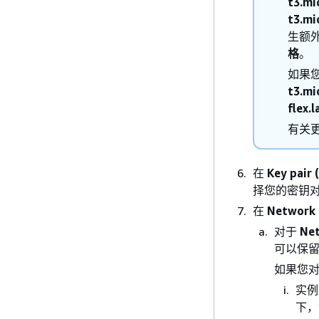
t3.mi
t3.mi
生额
格
。
如果您
t3.mi
flex.l
有关
在
Key pair 
择您的密钥
在
Network 
对于
Ne
可以保
如果您对
实例
下，