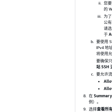
您要
的 
为了
公有
请
于
A
要使用 
IPv4 
将使用允
要确保只
站 SSH
要允许
Allo
Allo
在
Summary
例）。
选择
查看所