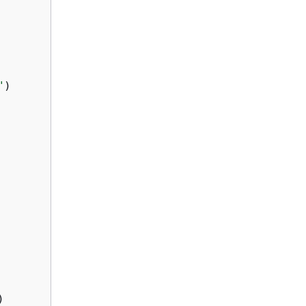
"
)


