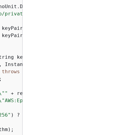
noUnit.DAYS);

o/private_key.der"
);

 keyPairId, privateKey, expiration, 
"SHA1"
));

 keyPairId, privateKey, expiration, 
"SHA256"
)
tring keyPairId,

 Instant expiration,

throws
 Exception 
{


\""
 + resourceUrl

\"AWS:EpochTime\":"
 + epochSeconds + 
"}}}]}"
;

256"
) ? 
"SHA256withRSA"
 : 
"SHA1withRSA"
;

hm);
