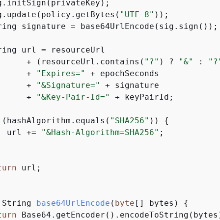
g.initSign(privateKey);

g.update(policy.getBytes(
"UTF-8"
));

ring signature = base64UrlEncode(sig.sign());

ring url = resourceUrl

      + (resourceUrl.contains(
"?"
) ? 
"&"
 : 
"?
      + 
"Expires="
 + epochSeconds

      + 
"&Signature="
 + signature

      + 
"&Key-Pair-Id="
 + keyPairId;

 (hashAlgorithm.equals(
"SHA256"
)) 
{
  url += 
"&Hash-Algorithm=SHA256"
;

turn
 url;

 String 
base64UrlEncode
(
byte
[] bytes)
{
turn
 Base64.getEncoder().encodeToString(bytes)