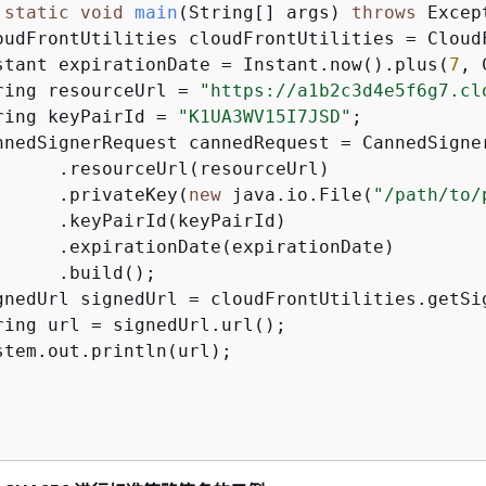
static
void
main
(String[] args)
throws
 Excep
oudFrontUtilities cloudFrontUtilities = CloudF
stant expirationDate = Instant.now().plus(
7
, 
ring resourceUrl = 
"https://a1b2c3d4e5f6g7.cl
ring keyPairId = 
"K1UA3WV15I7JSD"
;

nnedSignerRequest cannedRequest = CannedSigner
      .resourceUrl(resourceUrl)

      .privateKey(
new
 java.io.File(
"/path/to/
      .keyPairId(keyPairId)

      .expirationDate(expirationDate)

     .build();

gnedUrl signedUrl = cloudFrontUtilities.getSi
ring url = signedUrl.url();

stem.out.println(url);
