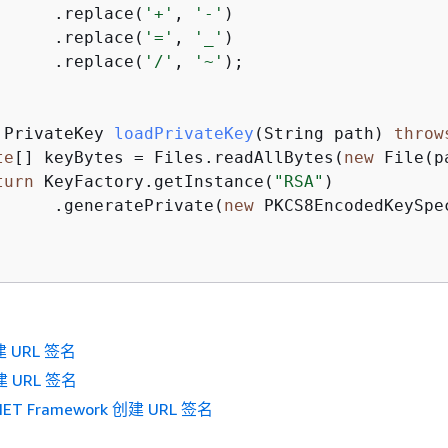
      .replace(
'+'
, 
'-'
)

      .replace(
'='
, 
'_'
)

      .replace(
'/'
, 
'~'
);

 PrivateKey 
loadPrivateKey
(String path)
throw
te
[] keyBytes = Files.readAllBytes(
new
 File(p
turn
 KeyFactory.getInstance(
"RSA"
)

      .generatePrivate(
new
 PKCS8EncodedKeySpec
建 URL 签名
建 URL 签名
NET Framework 创建 URL 签名