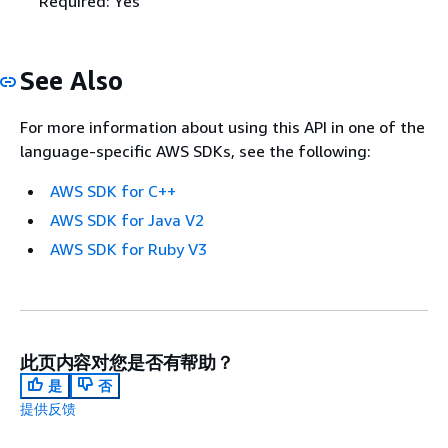
Required: Yes
See Also
For more information about using this API in one of the
language-specific AWS SDKs, see the following:
AWS SDK for C++
AWS SDK for Java V2
AWS SDK for Ruby V3
此页内容对您是否有帮助？
是
否
提供反馈