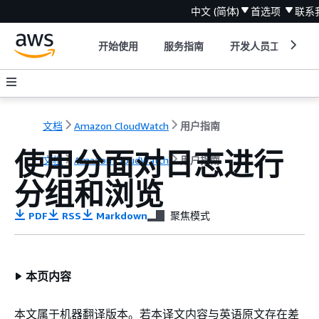
中文 (简体)
首选项
联系
开始使用
服务指南
开发人员工具
文档
Amazon CloudWatch
用户指南
使用分面对日志进行
文档
Amazon CloudWatch
用户指南
分组和浏览
PDF
RSS
Markdown
聚焦模式
本页内容
本文属于机器翻译版本。若本译文内容与英语原文存在差