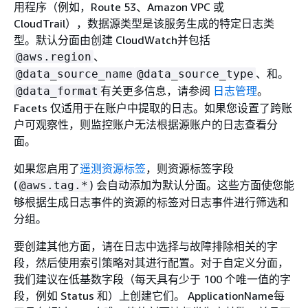
用程序（例如，Route 53、Amazon VPC 或
CloudTrail），数据源类型是该服务生成的特定日志类
型。默认分面由创建 CloudWatch并包括
、
@aws.region
、和。
@data_source_name
@data_source_type
有关更多信息，请参阅
日志管理
。
@data_format
Facets 仅适用于在账户中提取的日志。如果您设置了跨账
户可观察性，则监控账户无法根据源账户的日志查看分
面。
如果您启用了
遥测资源标签
，则资源标签字段
(
) 会自动添加为默认分面。这些方面使您能
@aws.tag.*
够根据生成日志事件的资源的标签对日志事件进行筛选和
分组。
要创建其他方面，请在日志中选择与故障排除相关的字
段，然后使用索引策略对其进行配置。对于自定义分面，
我们建议在低基数字段（每天具有少于 100 个唯一值的字
段，例如 Status 和）上创建它们。 ApplicationName每