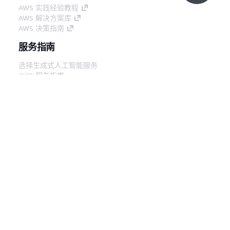
AWS 实践经验教程
AWS 解决方案库
AWS 决策指南
服务指南
选择生成式人工智能服务
AWS 服务指南
GitHub 上的 AWS CLI 教程
开发人员工具
AWS 代码示例库
AWS CLI
AWS 构建者中心
AWS 开发人员工具博客
有用的链接
下载 AWS 文档 MCP 服务器
登录 AWS 管理控制台
AWS re:Post