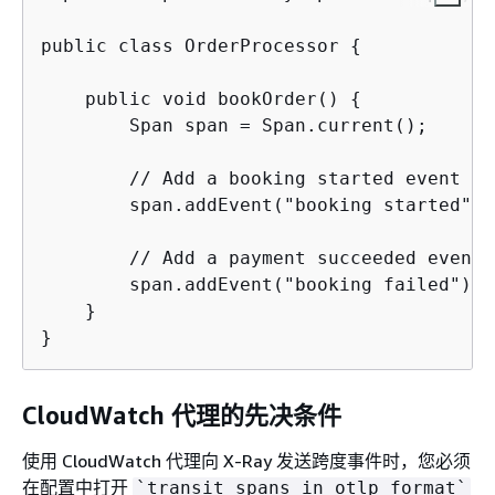
public class OrderProcessor 
{
    public void bookOrder() 
{
        Span span = Span.current();

        // Add a booking started event

        span.addEvent("booking started");

        // Add a payment succeeded event 
        span.addEvent("booking failed");

    }

}
CloudWatch 代理的先决条件
使用 CloudWatch 代理向 X-Ray 发送跨度事件时，您必须
在配置中打开
`transit_spans_in_otlp_format`