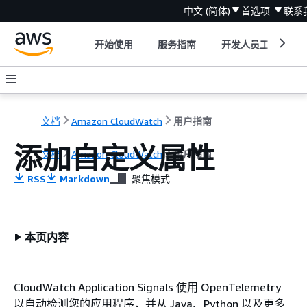
中文 (简体)
首选项
联系
开始使用
服务指南
开发人员工具
文档
Amazon CloudWatch
用户指南
添加自定义属性
文档
Amazon CloudWatch
用户指南
RSS
Markdown
聚焦模式
本页内容
CloudWatch Application Signals 使用 OpenTelemetry
以自动检测您的应用程序，并从 Java、Python 以及更多