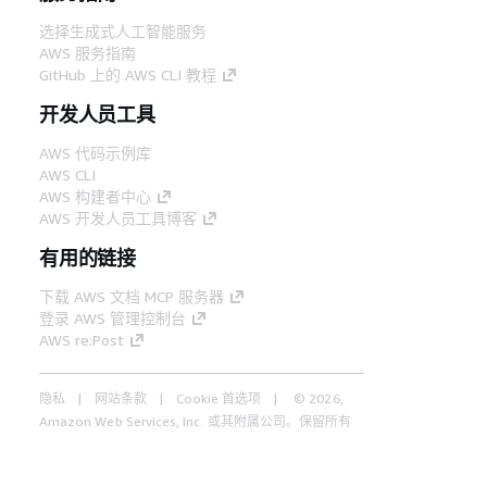
选择生成式人工智能服务
AWS 服务指南
GitHub 上的 AWS CLI 教程
开发人员工具
AWS 代码示例库
AWS CLI
AWS 构建者中心
AWS 开发人员工具博客
有用的链接
下载 AWS 文档 MCP 服务器
登录 AWS 管理控制台
AWS re:Post
隐私
网站条款
Cookie 首选项
© 2026,
Amazon Web Services, Inc. 或其附属公司。保留所有
中文 (简体)
权利。