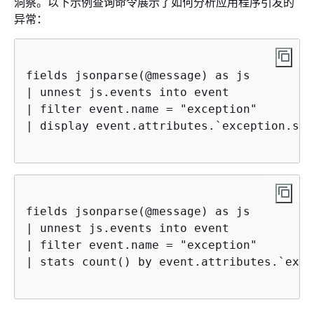
洞察。以下示例查询命令展示了如何分析应用程序引发的
异常：
fields jsonparse(@message) as js

| unnest js.events into event 

| filter event.name = "exception"

| display event.attributes.`exception.sta
fields jsonparse(@message) as js

| unnest js.events into event 

| filter event.name = "exception"

| stats count() by event.attributes.`exce