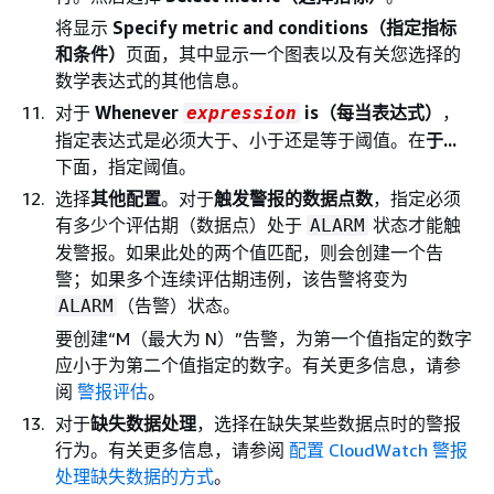
将显示
Specify metric and conditions（指定指标
和条件）
页面，其中显示一个图表以及有关您选择的
数学表达式的其他信息。
对于
Whenever
is（每当表达式）
，
expression
指定表达式是必须大于、小于还是等于阈值。在
于...
下面，指定阈值。
选择
其他配置
。对于
触发警报的数据点数
，指定必须
有多少个评估期（数据点）处于
状态才能触
ALARM
发警报。如果此处的两个值匹配，则会创建一个告
警；如果多个连续评估期违例，该告警将变为
（告警）状态。
ALARM
要创建“M（最大为 N）”告警，为第一个值指定的数字
应小于为第二个值指定的数字。有关更多信息，请参
阅
警报评估
。
对于
缺失数据处理
，选择在缺失某些数据点时的警报
行为。有关更多信息，请参阅
配置 CloudWatch 警报
处理缺失数据的方式
。