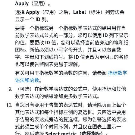
Apply
（应用）。
选择
Apply
（应用）之后，
Label
（标注）列旁边会
显示一个
ID
列。
要将一个指标或另一个指标数学表达式的结果用作当
前数学表达式公式的一部分，您可以使用
ID
列下显示
的值。要更改
ID
值，您可以选择当前值旁边的笔和纸
图标。新值必须以小写字母开头，并且可以包含数
字、字母和下划线符号。将
ID
值更改为更明显的名称
也可以使告警图表更易于理解。
有关可用于指标数学的函数的信息，请参阅
指标数学
语法和函数
。
（可选）在新数学表达式的公式中，使用指标和其他
数学表达式的结果添加更多数学表达式。
当您具有要用于告警的表达式时，请清除页面上每个
其他表达式和每个指标左侧的复选框。只应选中要用
于告警的表达式旁边的复选框。您为告警选择的表达
式必须生成单个时间序列，并且仅在图表上显示一
行。然后选择
Select metric（选择指标）
。