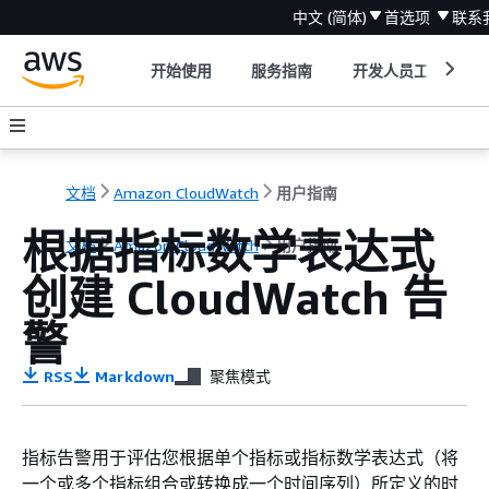
中文 (简体)
首选项
联系
开始使用
服务指南
开发人员工具
文档
Amazon CloudWatch
用户指南
根据指标数学表达式
文档
Amazon CloudWatch
用户指南
创建 CloudWatch 告
警
RSS
Markdown
聚焦模式
指标告警用于评估您根据单个指标或指标数学表达式（将
一个或多个指标组合或转换成一个时间序列）所定义的时