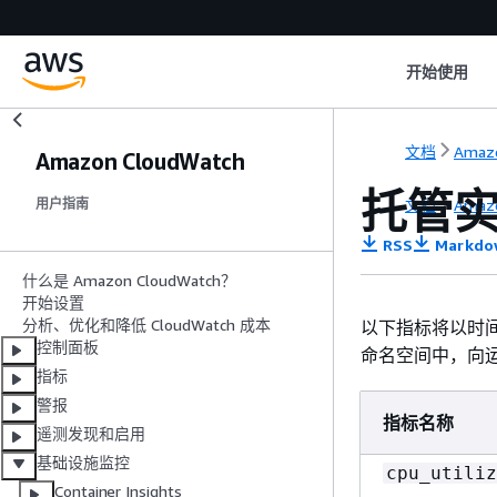
开始使用
文档
Amaz
Amazon CloudWatch
托管实
文档
Amaz
用户指南
RSS
Markdo
什么是 Amazon CloudWatch？
开始设置
分析、优化和降低 CloudWatch 成本
以下指标将以时间序列
控制面板
命名空间中，向运
指标
警报
指标名称
遥测发现和启用
基础设施监控
cpu_utiliz
Container Insights