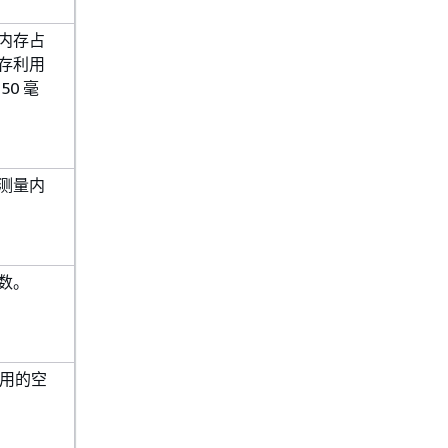
内存占
存利用
50 毫
测量内
数。
用的空