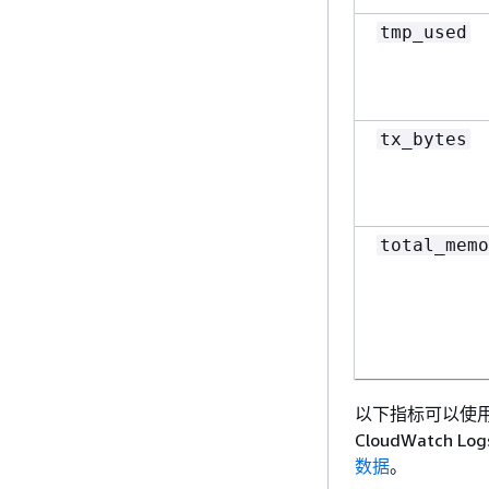
tmp_used
tx_bytes
total_memo
total_netw
以下指标可以使用 C
CloudWatch L
数据
。