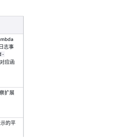
输出任务
常也大
mbda
内存。
日志事
d-
对应函
洞察扩展
表示的平