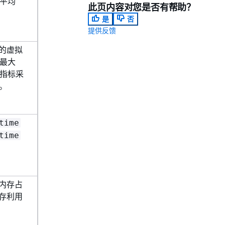
的平均
此页内容对您是否有帮助？
是
否
提供反馈
的虚拟
的最大
此指标采
样。
time
time
内存占
存利用