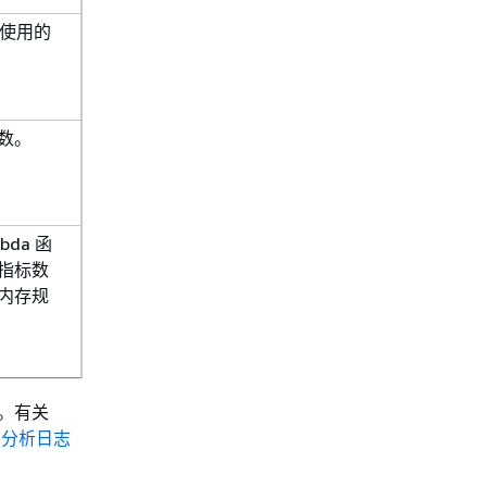
使用的
数。
bda 函
指标数
内存规
到。有关
总和。
hts 分析日志
 运行时做
即使对