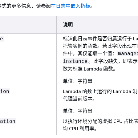
格式的更多信息，请参阅
在日志中嵌入指标
。
于不执行输入/
的函数，此值通
于零。
说明
单位：字节
标识此日志事件是否归属运行于 La
e
function_name
函数沙盒的测量
y_max
托管实例的函数。若此字段出现在
件中，其仅能取一个值：
manage
function_name、
单位：兆字节
。此字段缺失，即表示
instance
版本
数为标准 Lambda 函数。
单位：字符串
Lambda 函数上运行的 Lambda 
ion
代理当前版本。
单位：字符串
以执行环境分配的虚拟 CPU 占比
ation
均 CPU 利用率。