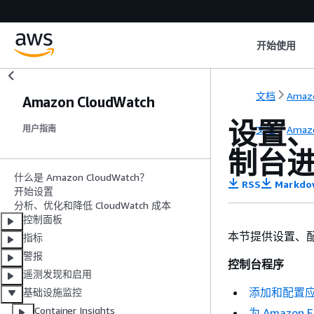
开始使用
文档
Amaz
Amazon CloudWatch
设置、
文档
Amaz
用户指南
制台
什么是 Amazon CloudWatch？
RSS
Markdo
开始设置
分析、优化和降低 CloudWatch 成本
控制面板
本节提供设置、配
指标
警报
控制台程序
遥测发现和启用
添加和配置
基础设施监控
Container Insights
为 Amazon E