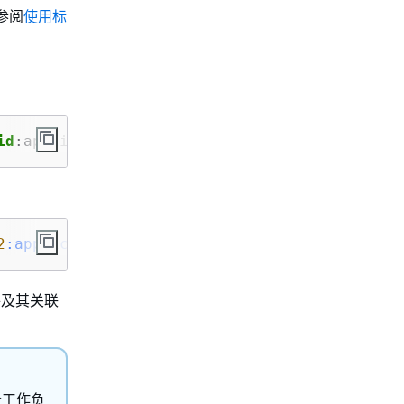
请参阅
使用标
id
:application/resource-group/
resource-group-
2
:application/resource-group/my-resource-grou
件及其关联
个工作负