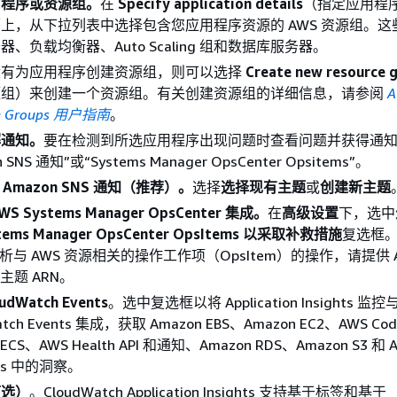
用程序或资源组。
在
Specify application details
（指定应用程
上，从下拉列表中选择包含您应用程序资源的 AWS 资源组。这
器、负载均衡器、Auto Scaling 组和数据库服务器。
没有为应用程序创建资源组，则可以选择
Create new resource 
源组）来创建一个资源组。有关创建资源组的详细信息，请参阅
A
ce Groups 用户指南
。
解通知。
要在检测到所选应用程序出现问题时查看问题并获得通
n SNS 通知”或“Systems Manager OpsCenter Opsitems”。
 Amazon SNS 通知（推荐）。
选择
选择现有主题
或
创建新主题
WS Systems Manager OpsCenter 集成。
在
高级设置
下，选中
tems Manager OpsCenter OpsItems 以采取补救措施
复选框
析与 AWS 资源相关的操作工作项（OpsItem）的操作，请提供 A
 主题 ARN。
udWatch Events
。选中复选框以将 Application Insights 监控
atch Events 集成，获取 Amazon EBS、Amazon EC2、AWS Cod
 ECS、AWS Health API 和通知、Amazon RDS、Amazon S3 和 A
ons 中的洞察。
可选）
。CloudWatch Application Insights 支持基于标签和基于