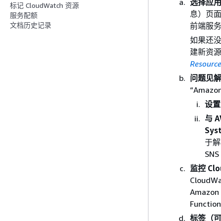
选择应
标记 CloudWatch 资源
息）页面
服务配额
前端服务
文档历史记录
如果还
建新资
Resour
问题见
“Amazo
设置
与 A
Sys
于解
SNS
监控 Clo
CloudW
Amazon
Functi
标签（