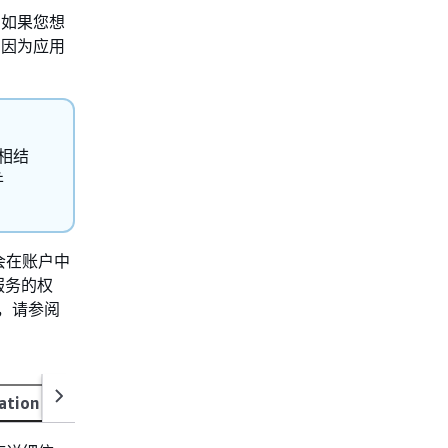
。如果您想
，因为应用
控相结
并
s 会在账户中
 服务的权
息，请参阅
ation monitoring