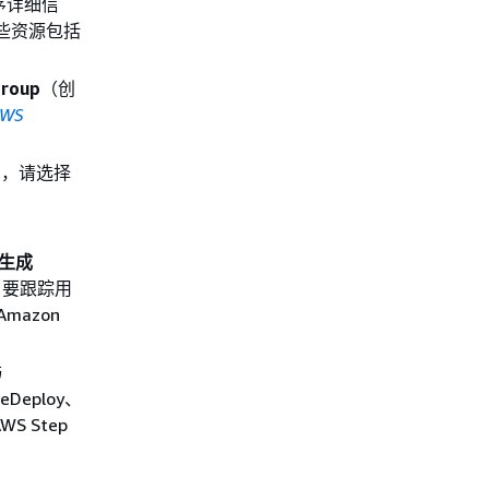
序详细信
些资源包括
group
（创
WS
知，请选择
。
生成
。要跟踪用
mazon
与
eDeploy、
WS Step