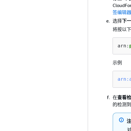
Cloud
签编辑
选择
下
将按以
arn:
示例
arn:
在
查看
的检测