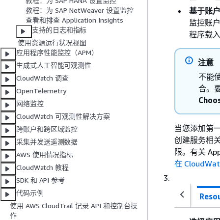
教程：为 SAP HANA 设置监控
基于账
教程：为 SAP NetWeaver 设置监控
查看和排查 Application Insights
监控账
支持的日志和指标
程序载
使用资源运行状况视图
应用程序性能监控（APM）
注意
生成式人工智能可观测性
不能使
CloudWatch 调查
合。
OpenTelemetry
Choos
网络监控
CloudWatch 可观测性解决方案
当您添加第一个应
跨账户和跨区域监控
创建服务相关角色
采集并发送遥测数据
限。有关 Ap
AWS 使用情况指标
在 CloudWa
CloudWatch 教程
SDK 和 API 参考
代码示例
Resou
使用 AWS CloudTrail 记录 API 和控制台操
作