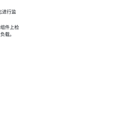
志进行监
在组件上检
作负载。