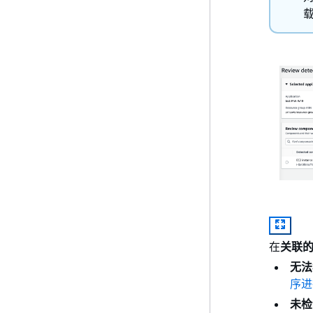
在
关联
无法
序进
未检