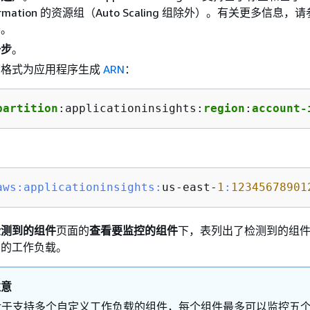
Formation 的资源组（Auto Scaling 组除外）。有关更多信息，
器
。
一步
。
下格式为应用程序生成
ARN
：
partition
:applicationinsights:
region
:
account-
aws:
applicationinsights:
us-east-
1
:
12345678901
检测到的组件
页面的
查看要监控的组件
下，表列出了检测到的组
到的工作负载。
注意
对于支持多个自定义工作负载的组件，每个组件最多可以监控五