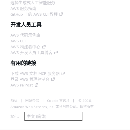
选择生成式人工智能服务
AWS 服务指南
GitHub 上的 AWS CLI 教程
开发人员工具
AWS 代码示例库
AWS CLI
AWS 构建者中心
AWS 开发人员工具博客
有用的链接
下载 AWS 文档 MCP 服务器
登录 AWS 管理控制台
AWS re:Post
隐私
网站条款
Cookie 首选项
© 2026,
Amazon Web Services, Inc. 或其附属公司。保留所有
中文 (简体)
权利。