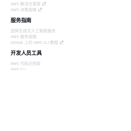
AWS 解决方案库
AWS 决策指南
服务指南
选择生成式人工智能服务
AWS 服务指南
GitHub 上的 AWS CLI 教程
开发人员工具
AWS 代码示例库
AWS CLI
AWS 构建者中心
AWS 开发人员工具博客
有用的链接
下载 AWS 文档 MCP 服务器
登录 AWS 管理控制台
AWS re:Post
隐私
网站条款
Cookie 首选项
© 2026,