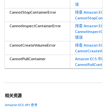
误
CannotStopContainerError
排查 Amazon ECS
CannotStopConta
CannotInspectContainerError
排查 Amazon ECS
CannotInspectCon
错误
CannotCreateVolumeError
排查 Amazon ECS
CannotCreateVol
CannotPullContainer
Amazon ECS 中的
CannotPullCont
相关资源
Amazon ECS API 参考