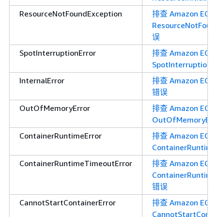
ResourceNotFoundException
排查 Amazon ECS
ResourceNotFoun
误
SpotInterruptionError
排查 Amazon ECS
SpotInterruption
InternalError
排查 Amazon ECS In
错误
OutOfMemoryError
排查 Amazon ECS
OutOfMemoryEr
ContainerRuntimeError
排查 Amazon ECS
ContainerRuntim
ContainerRuntimeTimeoutError
排查 Amazon ECS
ContainerRuntime
错误
CannotStartContainerError
排查 Amazon ECS
CannotStartConta