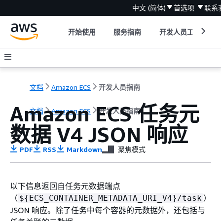
中文 (简体)
首选项
联系
开始使用
服务指南
开发人员工具
文档
Amazon ECS
开发人员指南
Amazon ECS 任务元
文档
Amazon ECS
开发人员指南
数据 V4 JSON 响应
PDF
RSS
Markdown
聚焦模式
以下信息返回自任务元数据端点
（
）
$
{
ECS_CONTAINER_METADATA_URI_V4}/task
JSON 响应。除了任务中每个容器的元数据外，还包括与