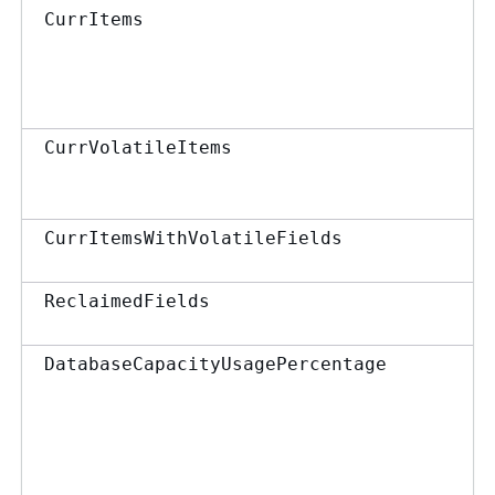
CurrItems
CurrVolatileItems
CurrItemsWithVolatileFields
ReclaimedFields
DatabaseCapacityUsagePercentage