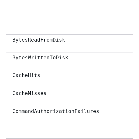
BytesReadFromDisk
BytesWrittenToDisk
CacheHits
CacheMisses
CommandAuthorizationFailures