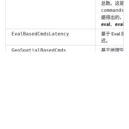
总数。这是根
commandst
据得出的，方
eval
、
evals
基于 Eval 
EvalBasedCmdsLatency
迟。
基于地理空间
GeoSpatialBasedCmds
命令总数。这
commandst
据得出的。它
总所有地理类
的总和得出的
geoadd
、
ge
geohash
、
g
georadius
和
georadiusb
Evictions
基于地理空间
GeoSpatialBasedCmdsLatency
延迟。