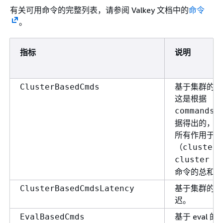
有关可用命令的完整列表，请参阅 Valkey 文档中的
命令
。
DatabaseMemoryUsageCountedForEvictPercen
指标
说明
DB0AverageTTL
基于集群的命
ClusterBasedCmds
这是根据
commandst
据得出的，方
所有作用于集
（
cluster 
cluster s
EngineCPUUtilization
命令的总和。
基于集群的命
ClusterBasedCmdsLatency
迟。
基于 eval 
EvalBasedCmds