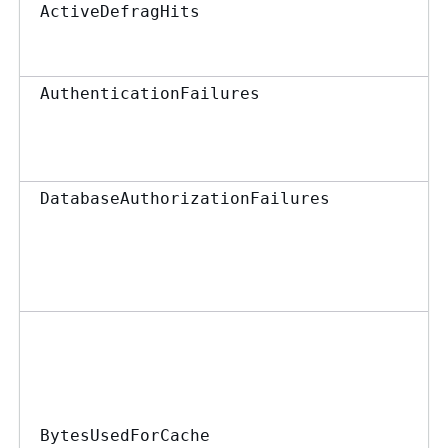
ActiveDefragHits
AuthenticationFailures
DatabaseAuthorizationFailures
BytesUsedForCache