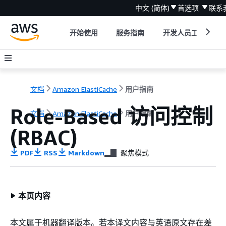
中文 (简体)
首选项
联系
开始使用
服务指南
开发人员工具
文档
Amazon ElastiCache
用户指南
Role-Based 访问控制
文档
Amazon ElastiCache
用户指南
(RBAC)
PDF
RSS
Markdown
聚焦模式
本页内容
本文属于机器翻译版本。若本译文内容与英语原文存在差