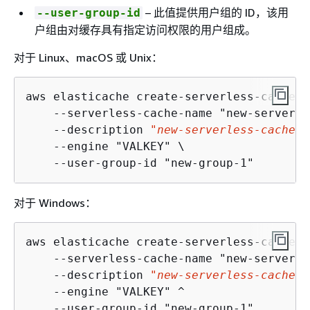
– 此值提供用户组的 ID，该用
--user-group-id
户组由对缓存具有指定访问权限的用户组成。
对于 Linux、macOS 或 Unix：
aws elasticache create-serverless-cache \

    --serverless-cache-name "new-serverle
    --description 
"new-serverless-cache"
 
    --engine "VALKEY" \

对于 Windows：
aws elasticache create-serverless-cache ^

    --serverless-cache-name "new-serverle
    --description 
"new-serverless-cache"
 
    --engine "VALKEY" ^
