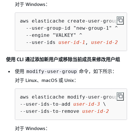
对于 Windows：
aws elasticache create-user-group ^

  --user-group-id "new-group-1" ^

  --engine "VALKEY" ^

  --user-ids 
user-id-1
, 
user-id-2
使用 CLI 通过添加新用户或移除当前成员来修改用户组
使用
命令，如下所示：
modify-user-group
对于 Linux、macOS 或 Unix：
aws elasticache modify-user-group --us
--user-ids-to-add 
user-id-3
 \

--user-ids-to-remove 
user-id-2
对于 Windows：