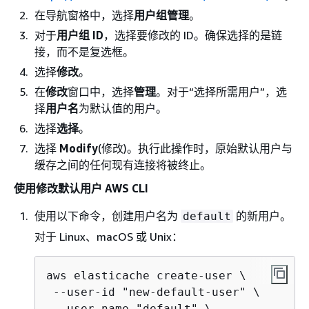
在导航窗格中，选择
用户组管理
。
对于
用户组 ID
，选择要修改的 ID。确保选择的是链
接，而不是复选框。
选择
修改
。
在
修改
窗口中，选择
管理
。对于“选择所需用户”，选
择
用户名
为默认值的用户。
选择
选择
。
选择
Modify
(修改)。执行此操作时，原始默认用户与
缓存之间的任何现有连接将被终止。
使用修改默认用户 AWS CLI
使用以下命令，创建用户名为
的新用户。
default
对于 Linux、macOS 或 Unix：
aws elasticache create-user \

 --user-id "new-default-user" \

 --user-name "default" \
