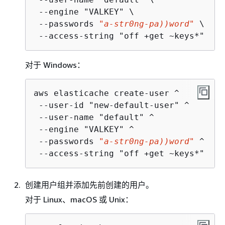
 --engine "VALKEY" \

 --passwords 
"a-str0ng-pa))word"
 \

 --access-string "off +get ~keys*"
对于 Windows：
aws elasticache create-user ^

 --user-id "new-default-user" ^

 --user-name "default" ^

 --engine "VALKEY" ^

 --passwords 
"a-str0ng-pa))word"
 ^

 --access-string "off +get ~keys*"
创建用户组并添加先前创建的用户。
对于 Linux、macOS 或 Unix：