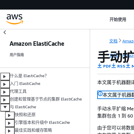
开始使用
文档
Amazo
Amazon ElastiCache
手动扩缩
文档
Amazo
用户指南
PDF
RSS
M
什么是 ElastiCache？
本文属于机器翻
入门 ElastiCache
代理工具
本文属于机器
创建和管理基于节点的集群 ElastiCache
与 ElastiCache
手动水平扩缩 Me
快照和还原
集群包含 1 到 6
引擎版本和升级中 ElastiCache
由于您可以将数据
最佳实践和缓存策略