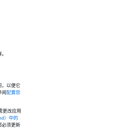
群。
间，以便它
参阅
配置您
时无需更改应用
ed）中的
都必须更新