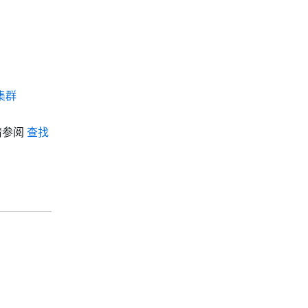
。
建集群
请参阅
查找