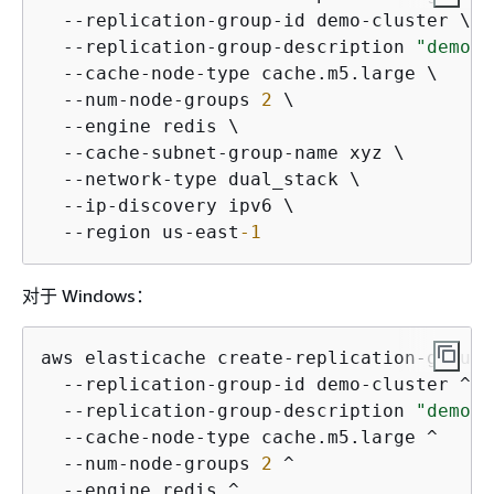
  --replication-group-id demo-cluster \

  --replication-group-description 
"demo c
  --cache-node-type cache.m5.large \

  --num-node-groups 
2
 \

  --engine redis \

  --cache-subnet-group-name xyz \

  --network-type dual_stack \

  --ip-discovery ipv6 \

  --region us-east
-1
对于 Windows：
aws elasticache create-replication-group ^
  --replication-group-id demo-cluster ^

  --replication-group-description 
"demo c
  --cache-node-type cache.m5.large ^

  --num-node-groups 
2
 ^

  --engine redis ^
