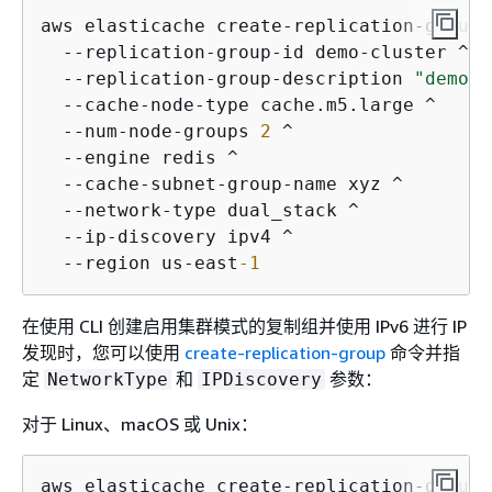
aws elasticache create-replication-group ^
  --replication-group-id demo-cluster ^

  --replication-group-description 
"demo c
  --cache-node-type cache.m5.large ^

  --num-node-groups 
2
 ^

  --engine redis ^

  --cache-subnet-group-name xyz ^

  --network-type dual_stack ^

  --ip-discovery ipv4 ^

  --region us-east
-1
在使用 CLI 创建启用集群模式的复制组并使用 IPv6 进行 IP
发现时，您可以使用
create-replication-group
命令并指
定
和
参数：
NetworkType
IPDiscovery
对于 Linux、macOS 或 Unix：
aws elasticache create-replication-group \