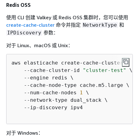
Redis OSS
使用 CLI 创建 Valkey 或 Redis OSS 集群时，您可以使用
create-cache-cluster
命令并指定
和
NetworkType
参数：
IPDiscovery
对于 Linux、macOS 或 Unix：
aws elasticache create-cache-cluster \

    --cache-cluster-id 
"cluster-test"
 \

    --engine redis \

    --cache-node-type cache.m5.large \

    --num-cache-nodes 
1
 \

    --network-type dual_stack \

    --ip-discovery ipv4 

对于 Windows：