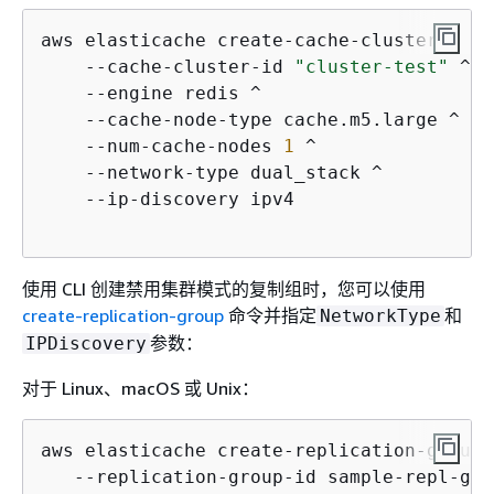
aws elasticache create-cache-cluster ^

    --cache-cluster-id 
"cluster-test"
 ^

    --engine redis ^

    --cache-node-type cache.m5.large ^

    --num-cache-nodes 
1
 ^

    --network-type dual_stack ^

    --ip-discovery ipv4 

使用 CLI 创建禁用集群模式的复制组时，您可以使用
create-replication-group
命令并指定
和
NetworkType
参数：
IPDiscovery
对于 Linux、macOS 或 Unix：
aws elasticache create-replication-group \
   --replication-group-id sample-repl-grou