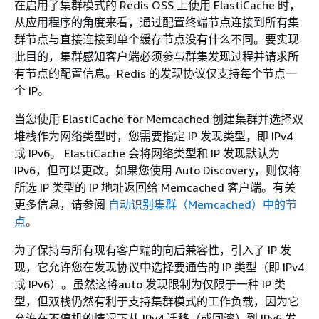
在启用了集群模式的 Redis OSS 上使用 ElastiCache 时，
从应用程序的角度来看，通过配置终端节点连接到所有集
群节点与直接连接到单个缓存节点没有什么不同。要实现
此目的，集群感知客户端必须参与群集发现过程并请求所
有节点的配置信息。Redis 的发现协议仅支持每个节点一
个 IP。
当您使用 ElastiCache for Memcached 创建集群并选择双
堆栈作为网络类型时，您需要指定 IP 发现类型，即 IPv4
或 IPv6。 ElastiCache 会将网络类型和 IP 发现默认为
IPv6，但可以更改。如果您使用 Auto Discovery，则仅将
所选 IP 类型的 IP 地址返回给 Memcached 客户端。有关
更多信息，请参阅
自动识别集群（Memcached）中的节
点
。
为了保持与所有现有客户端的向后兼容性，引入了 IP 发
现，它允许您在发现协议中选择要通告的 IP 类型（即 IPv4
或 IPv6）。虽然这将auto 发现限制为仅限于一种 IP 类
型，但双栈仍然有利于支持集群模式的工作负载，因为它
允许在不停机的情况下从 IPv4 迁移（或回滚）到 IPv6 发