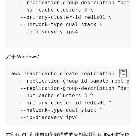
   --replication-group-description 
"demo 
   --num-cache-clusters 
3
 \

   --primary-cluster-id redis01 \

   --network-type dual_stack \

   --ip-discovery ipv4 

对于 Windows：
aws elasticache create-replication-group ^
   --replication-group-id sample-repl-grou
   --replication-group-description 
"demo 
   --num-cache-clusters 
3
 ^

   --primary-cluster-id redis01 ^

   --network-type dual_stack ^

   --ip-discovery ipv4 
在使用 CLI 创建启用集群模式的复制组并使用 IPv4 进行 IP