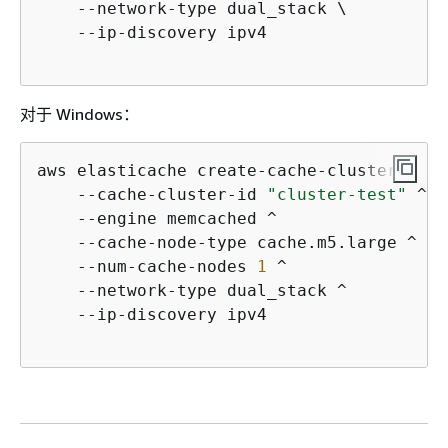
    --network-type dual_stack \

    --ip-discovery ipv4 

对于 Windows：
aws elasticache create-cache-cluster ^

    --cache-cluster-id 
"cluster-test"
 ^

    --engine memcached ^

    --cache-node-type cache.m5.large ^

    --num-cache-nodes 
1
 ^

    --network-type dual_stack ^

    --ip-discovery ipv4 
