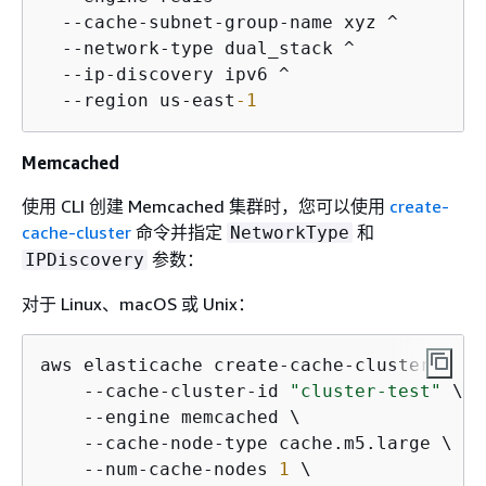
  --cache-subnet-group-name xyz ^

  --network-type dual_stack ^

  --ip-discovery ipv6 ^

  --region us-east
-1
Memcached
使用 CLI 创建 Memcached 集群时，您可以使用
create-
cache-cluster
命令并指定
和
NetworkType
参数：
IPDiscovery
对于 Linux、macOS 或 Unix：
aws elasticache create-cache-cluster \

    --cache-cluster-id 
"cluster-test"
 \

    --engine memcached \

    --cache-node-type cache.m5.large \

    --num-cache-nodes 
1
 \
