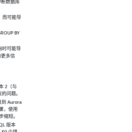
中断数据库
存，而可能导
UP BY
询时可能导
的更多信
本 2（与
级失败的问题。
 Aurora
步骤，使用
进一步缩短。
SQL 版本
50 个错