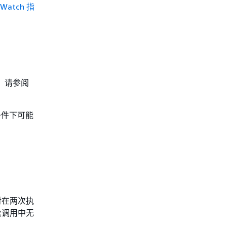
dWatch 指
，请参阅
条件下可能
对在两次执
续调用中无