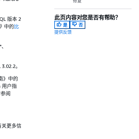
修复
此页内容对您是否有帮助？
SQL 版本 2
是
否
南》
中的
比
提供反馈
.*、
3.02.2。
指南》
中的
a 用户指
请参阅
有关更多信
。