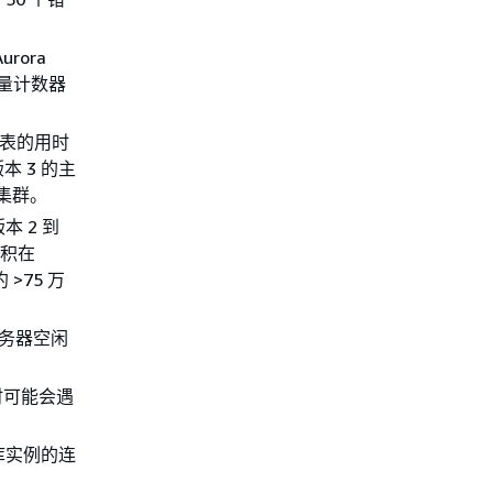
rora
增量计数器
ts”表的用时
版本 3 的主
集群。
本 2 到
累积在
>75 万
服务器空闲
时可能会遇
据库实例的连