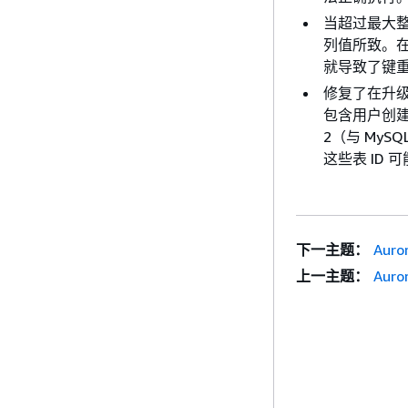
当超过最大整
列值所致。在
就导致了键重复
修复了在升级 
包含用户创建的
2（与 MySQ
这些表 ID 
下一主题：
Aur
上一主题：
Aur