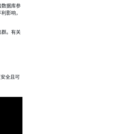
验数据库参
不利影响，
集群。有关
更安全且可