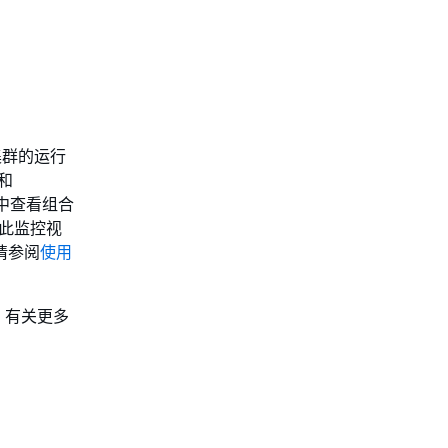
库集群的运行
 和
制面板中查看组合
使用此监控视
，请参阅
使用
。有关更多