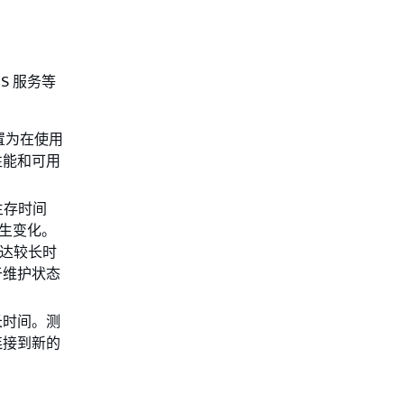
DS 服务等
设置为在使用
性能和可用
生存时间
发生变化。
据达较长时
于维护状态
长时间。测
连接到新的