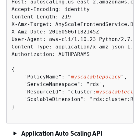
Host: autoscaling.us-east-2.amazonaws.com

Accept-Encoding: identity

Content-Length: 219

X-Amz-Target: AnyScaleFrontendService.Del
X-Amz-Date: 20160506T182145Z

User-Agent: aws-cli/1.10.23 Python/2.7.11
Content-Type: application/x-amz-json-1.1

Authorization: AUTHPARAMS

{
    "PolicyName": "
myscalablepolicy
",

    "ServiceNamespace": "rds",

    "ResourceId": "cluster:
myscalableclus
    "ScalableDimension": "rds:cluster:Rea
}

Application Auto Scaling API