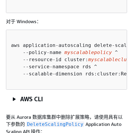
对于 Windows：
aws application-autoscaling delete-scalin
    --policy-name 
myscalablepolicy
 ^

    --resource-id cluster:
myscalableclust
    --service-namespace rds ^

    --scalable-dimension rds:cluster:Read
AWS CLI
要从 Aurora 数据库集群中删除扩展策略，请使用具有以
下参数的
Application Auto
DeleteScalingPolicy
Scaling API 操作：