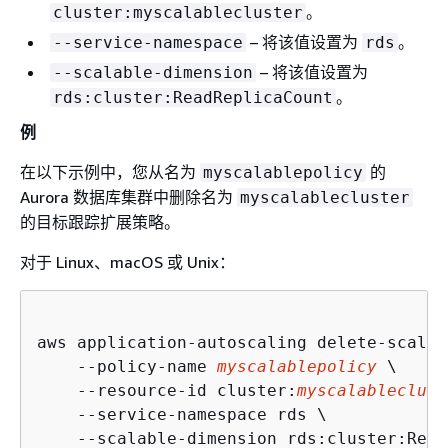
。
cluster:myscalablecluster
– 将该值设置为
。
--service-namespace
rds
– 将该值设置为
--scalable-dimension
。
rds:cluster:ReadReplicaCount
例
在以下示例中，您从名为
的
myscalablepolicy
Aurora 数据库集群中删除名为
myscalablecluster
的目标跟踪扩展策略。
对于 Linux、macOS 或 Unix：
aws application-autoscaling delete-scalin
    --policy-name 
myscalablepolicy
 \

    --resource-id cluster:
myscalableclust
    --service-namespace rds \

    --scalable-dimension rds:cluster:Read