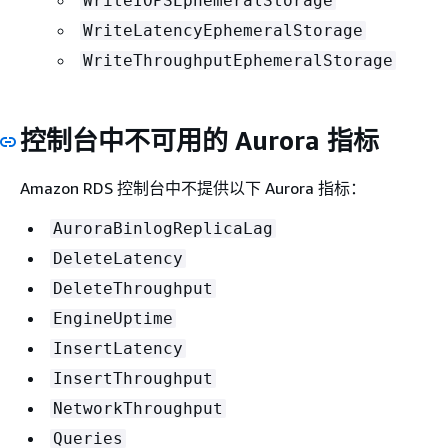
WriteIOPSEphemeralStorage
WriteLatencyEphemeralStorage
WriteThroughputEphemeralStorage
控制台中不可用的 Aurora 指标
Amazon RDS 控制台中不提供以下 Aurora 指标：
AuroraBinlogReplicaLag
DeleteLatency
DeleteThroughput
EngineUptime
InsertLatency
InsertThroughput
NetworkThroughput
Queries