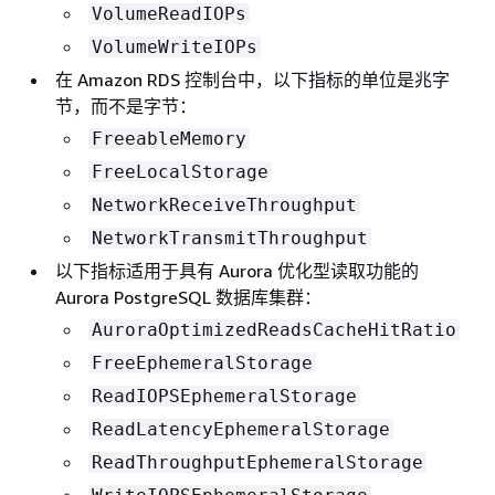
VolumeReadIOPs
VolumeWriteIOPs
在 Amazon RDS 控制台中，以下指标的单位是兆字
节，而不是字节：
FreeableMemory
FreeLocalStorage
NetworkReceiveThroughput
NetworkTransmitThroughput
以下指标适用于具有 Aurora 优化型读取功能的
Aurora PostgreSQL 数据库集群：
AuroraOptimizedReadsCacheHitRatio
FreeEphemeralStorage
ReadIOPSEphemeralStorage
ReadLatencyEphemeralStorage
ReadThroughputEphemeralStorage