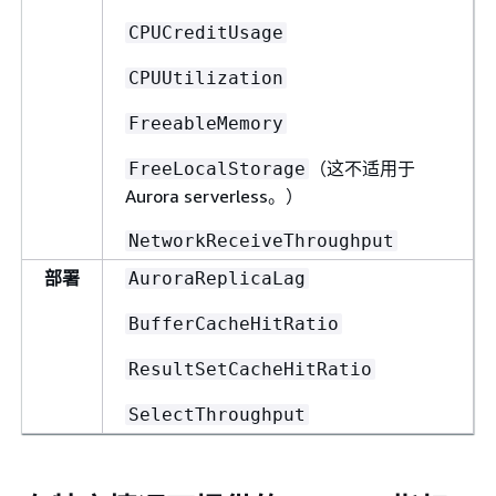
CPUCreditUsage
CPUUtilization
FreeableMemory
（这不适用于
FreeLocalStorage
Aurora serverless。）
NetworkReceiveThroughput
部署
AuroraReplicaLag
BufferCacheHitRatio
ResultSetCacheHitRatio
SelectThroughput