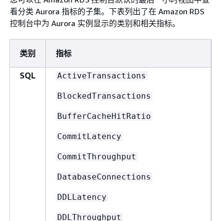
看分类 Aurora 指标的子集。下表列出了在 Amazon RDS
控制台中为 Aurora 实例显示的类别和相关指标。
类别
指标
SQL
ActiveTransactions
BlockedTransactions
BufferCacheHitRatio
CommitLatency
CommitThroughput
DatabaseConnections
DDLLatency
DDLThroughput