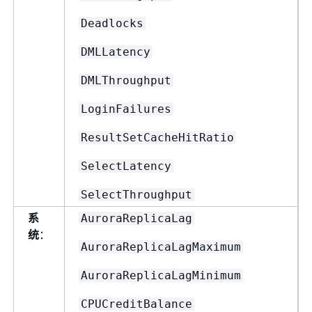
Deadlocks
DMLLatency
DMLThroughput
LoginFailures
ResultSetCacheHitRatio
SelectLatency
SelectThroughput
系
AuroraReplicaLag
统
：
AuroraReplicaLagMaximum
AuroraReplicaLagMinimum
CPUCreditBalance