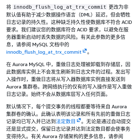
将
更改为非
innodb_flush_log_at_trx_commit
默认值有助于减少数据操作语言（DML）延迟，但会牺牲
日志记录的持久性。这种缺乏持久性使数据库不符合 ACID
要求。我们建议您的数据库符合 ACID 要求，以避免在服
务器重新启动时丢失数据的风险。有关此参数的更多信
息，请参阅 MySQL 文档中的
innodb_flush_log_at_trx_commit
。
在 Aurora MySQL 中，重做日志处理被卸载到存储层，因
此数据库实例上不会发生刷新到日志文件的过程。发出写
入操作时，重做日志将从写入器数据库实例直接发送到
Aurora 集群卷。跨网络执行的仅有的写入操作是写入重做
日志记录。始终不会从数据库层写入任何页面。
默认情况下，每个提交事务的线程都要等待来自 Aurora
集群卷的确认。此确认表明该记录和所有先前的重做日志
记录均已写入并已达到
法定数目
。无论是通过自动提交
还是显式提交，保留日志记录并达到法定数目都会使事务
变得持久。有关 Aurora 存储架构的更多信息，请参阅