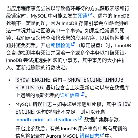
当应用程序事务尝试以导致循环等待的方式获取表级和行
级锁定时，MySQL 中可能会发生
死锁
。偶尔的 InnoDB
死锁不一定是问题，因为 InnoDB 存储引擎会立即检测到
这一情况并自动回滚其中一个事务。如果您经常遇到死
锁，我们建议您检查和修改您的应用程序，以缓解性能问
题并避免死锁。开启
死锁检测
（原定设置）时，InnoDB
会自动检测事务死锁并回滚一个或多个事务以打破死锁。
InnoDB 尝试挑选要回滚的小事务，其中事务的大小由插
入、更新或删除的行数决定。
语句 –
SHOW ENGINE
SHOW ENGINE INNODB
语句包含自上次重新启动以来在数据库
STATUS \G
上遇到的最新死锁的
详细信息
。
MySQL 错误日志 – 如果您经常遇到死锁，其中
SHOW
语句的输出不充足，则可以开启
ENGINE
innodb_print_all_deadlocks
数据库集群参数。
开启此参数后，有关 InnoDB 用户事务中所有死锁的
信息将记录在 Aurora MySQL
错误日志
中。