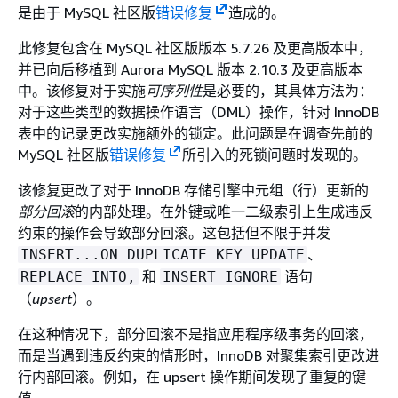
是由于 MySQL 社区版
错误修复
造成的。
此修复包含在 MySQL 社区版版本 5.7.26 及更高版本中，
并已向后移植到 Aurora MySQL 版本 2.10.3 及更高版本
中。该修复对于实施
可序列性
是必要的，其具体方法为：
对于这些类型的数据操作语言（DML）操作，针对 InnoDB
表中的记录更改实施额外的锁定。此问题是在调查先前的
MySQL 社区版
错误修复
所引入的死锁问题时发现的。
该修复更改了对于 InnoDB 存储引擎中元组（行）更新的
部分回滚
的内部处理。在外键或唯一二级索引上生成违反
约束的操作会导致部分回滚。这包括但不限于并发
、
INSERT...ON DUPLICATE KEY UPDATE
和
语句
REPLACE INTO,
INSERT IGNORE
（
upsert
）。
在这种情况下，部分回滚不是指应用程序级事务的回滚，
而是当遇到违反约束的情形时，InnoDB 对聚集索引更改进
行内部回滚。例如，在 upsert 操作期间发现了重复的键