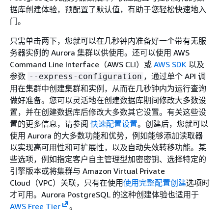
据库创建体验，预配置了默认值，有助于您轻松快速地入
门。
只需单击两下，您就可以在几秒钟内准备好一个带有无服
务器实例的 Aurora 集群以供使用。还可以使用 AWS
Command Line Interface（AWS CLI）或
AWS SDK
以及
参数
，通过单个 API 调
--express-configuration
用在集群中创建集群和实例，从而在几秒钟内为运行查询
做好准备。您可以灵活地在创建数据库期间修改大多数设
置，并在创建数据库后修改大多数其它设置。有关这些设
置的更多信息，请参阅
快速配置设置
。创建后，您就可以
使用 Aurora 的大多数功能和优势，例如能够添加读取器
以实现高可用性和可扩展性，以及自动失效转移功能。某
些选项，例如指定客户自主管理型加密密钥、选择特定的
引擎版本或将集群与 Amazon Virtual Private
Cloud（VPC）关联，只有在使用
使用完整配置创建
选项时
才可用。Aurora PostgreSQL 的这种创建体验也适用于
AWS Free Tier
。