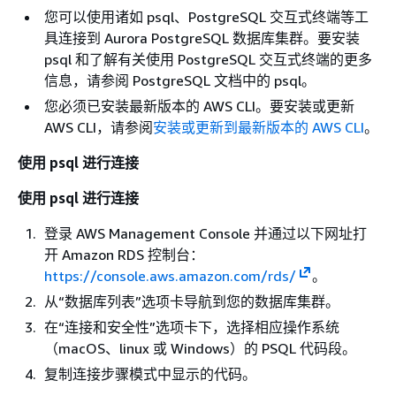
RDS 代理
未与 VPC 关联
不支持
您可以使用诸如 psql、PostgreSQL 交互式终端等工
的集群不支持
具连接到 Aurora PostgreSQL 数据库集群。要安装
RDS 代理。有
psql 和了解有关使用 PostgreSQL 交互式终端的更多
关更多信息，
信息，请参阅 PostgreSQL 文档中的 psql。
请参阅
适用于
您必须已安装最新版本的 AWS CLI。要安装或更新
Aurora 的
AWS CLI，请参阅
安装或更新到最新版本的 AWS CLI
。
Amazon RDS
代理
。
使用 psql 进行连接
保留期
选择 Aurora
默认值 = 1。
使用 psql 进行连接
保留数据库的
可以在创建
备份副本的时
作完成后进
登录 AWS Management Console 并通过以下网址打
间长度（1 到
更改。
开 Amazon RDS 控制台：
35 天）。可使
https://console.aws.amazon.com/rds/
。
用备份副本对
从“数据库列表”选项卡导航到您的数据库集群。
数据库执行时
在“连接和安全性”选项卡下，选择相应操作系统
间点还原
（macOS、linux 或 Windows）的 PSQL 代码段。
(PITR)，以还
原到第二个时
复制连接步骤模式中显示的代码。
间点。