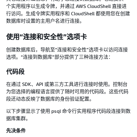
准支持终止日
个实用程序以生成令牌，并通过 AWS CloudShell 直接进
期后创建新的
行访问。生成令牌实用程序和 CloudShell 都使用您在创建
数据库集群并
数据库时设置的主用户名进行连接。
避免支付 RDS
扩展支持费
使用“连接和安全性”选项卡
用，请禁用此
设置。在 RDS
创建数据库后，导航至“连接和安全性”选项卡以访问连接
扩展支持定价
选项。“连接到数据库”部分提供了三种连接方法：
开始日期之
前，您的现有
代码段
数据库集群不
会产生费用。
在通过 SDK、API 或第三方工具进行连接时使用。控制台
有关更多信
为您选择的编程语言提供了随时可用的代码段。这些代码
息，请参阅
段还动态反映了数据库的身份验证配置。
Amazon
以下步骤显示了使用 psql 命令行实用程序代码段连接到数
Aurora 的
据库集群。
Amazon RDS
扩展支持
。
先决条件