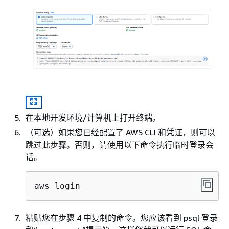
备份时段
从 8 小时时间
使用默认参
段中随机选择
组。可以稍
的 30 分钟时
使用参数组
段，以自动备
行更改。
份数据库。
Turn on
DevOps Guru
默认情况下
DevOps Guru（开
for RDS 提供
用。可以在
启 DevOps
对性能异常情
建操作完成
Guru）
况的详细分
进行更改。
在本地开发环境/计算机上打开终端。
析，必须开启
（可选）如果您已经配置了 AWS CLI 和凭证，则可以
性能详情。有
跳过此步骤。否则，请使用以下命令执行临时登录会
关更多信息，
话。
请参阅
设置
DevOps Guru
aws login
for RDS
。
开启性能详情
Amazon RDS
默认情况下
粘贴您在步骤 4 中复制的命令。您应该看到 psql 登录
性能详情为您
用。可以在