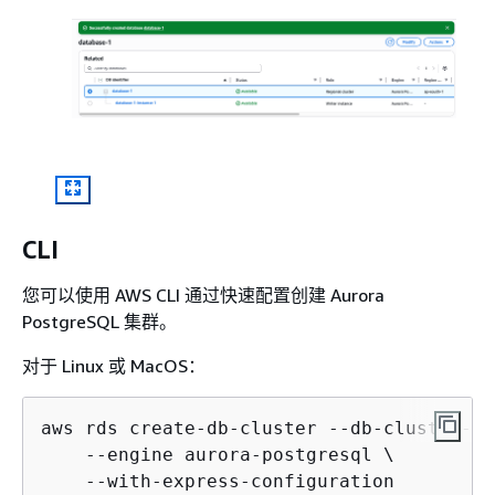
CLI
您可以使用 AWS CLI 通过快速配置创建 Aurora
PostgreSQL 集群。
对于 Linux 或 MacOS：
aws rds create-db-cluster --db-cluster-id
    --engine aurora-postgresql \

    --with-express-configuration