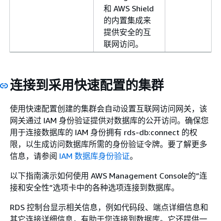
和 AWS Shield
的内置集成来
提供安全的互
联网访问。
RDS 扩展支持
选择启用 RDS
不支持
扩展支持，以
连接到采用快速配置的集群
允许受支持的
主要引擎版本
在 Aurora 标
使用快速配置创建的集群会自动设置互联网访问网关，该
准支持终止日
网关通过 IAM 身份验证提供对数据库的公开访问。确保您
期后继续运
用于连接数据库的 IAM 身份拥有 rds-db:connect 的权
行。创建数据
限，以生成访问数据库所需的身份验证令牌。要了解更多
库集群时，
信息，请参阅
IAM 数据库身份验证
。
Amazon
以下指南演示如何使用 AWS Management Console的“连
Aurora 默认使
接和安全性”选项卡中的各种选项连接到数据库。
用 RDS 扩展支
持。为了防止
RDS 控制台显示相关信息，例如代码段、端点详细信息和
在 Aurora 标
其它连接详细信息，有助于您连接到数据库。它还提供一