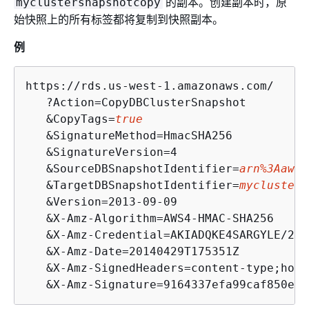
的副本。创建副本时，原
myclustersnapshotcopy
始快照上的所有标签都将复制到快照副本。
例
https://rds.us-west-1.amazonaws.com/

   ?Action=CopyDBClusterSnapshot

   &CopyTags=
true
   &SignatureMethod=HmacSHA256

   &SignatureVersion=4

   &SourceDBSnapshotIdentifier=
arn%3Aaws%
   &TargetDBSnapshotIdentifier=
myclusters
   &Version=2013-09-09

   &X-Amz-Algorithm=AWS4-HMAC-SHA256

   &X-Amz-Credential=AKIADQKE4SARGYLE/201
   &X-Amz-Date=20140429T175351Z

   &X-Amz-SignedHeaders=content-type;host
   &X-Amz-Signature=9164337efa99caf850e87