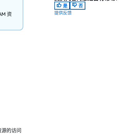
是
否
提供反馈
M 资
h 资源的访问