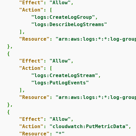
"Effect"
: 
"Allow"
,

"Action"
: [

"logs:CreateLogGroup"
,

"logs:DescribeLogStreams"
      ],

"Resource"
: 
"arn:aws:logs:*:*:log-grou
  },

{
"Effect"
: 
"Allow"
,

"Action"
: [

"logs:CreateLogStream"
,

"logs:PutLogEvents"
      ],

"Resource"
: 
"arn:aws:logs:*:*:log-grou
  },

{
"Effect"
: 
"Allow"
,

"Action"
: 
"cloudwatch:PutMetricData"
,

"Resource"
: 
"*"