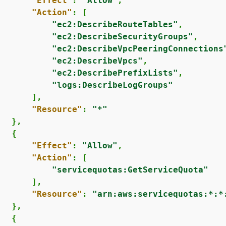
"Effect"
: 
"Allow"
,

"Action"
: [

"ec2:DescribeRouteTables"
,

"ec2:DescribeSecurityGroups"
,

"ec2:DescribeVpcPeeringConnections
"ec2:DescribeVpcs"
,

"ec2:DescribePrefixLists"
,

"logs:DescribeLogGroups"
      ],

"Resource"
: 
"*"
  },

{
"Effect"
: 
"Allow"
,

"Action"
: [

"servicequotas:GetServiceQuota"
      ],

"Resource"
: 
"arn:aws:servicequotas:*:*
  },

{