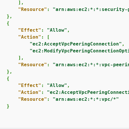
      ],

"Resource"
: 
"arn:aws:ec2:*:*:security-
  },

{
"Effect"
: 
"Allow"
,

"Action"
: [

"ec2:AcceptVpcPeeringConnection"
,

"ec2:ModifyVpcPeeringConnectionOpt
      ],

"Resource"
: 
"arn:aws:ec2:*:*:vpc-peeri
  },

{
"Effect"
: 
"Allow"
,

"Action"
: 
"ec2:AcceptVpcPeeringConnect
"Resource"
: 
"arn:aws:ec2:*:*:vpc/*"
  }
