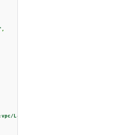
"
,

:vpc/L-0EA8095F"