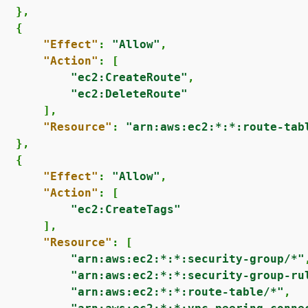
  },

{
"Effect"
: 
"Allow"
,

"Action"
: [

"ec2:CreateRoute"
,

"ec2:DeleteRoute"
      ],

"Resource"
: 
"arn:aws:ec2:*:*:route-tab
  },

{
"Effect"
: 
"Allow"
,

"Action"
: [

"ec2:CreateTags"
      ],

"Resource"
: [

"arn:aws:ec2:*:*:security-group/*"
,
"arn:aws:ec2:*:*:security-group-ru
"arn:aws:ec2:*:*:route-table/*"
,
