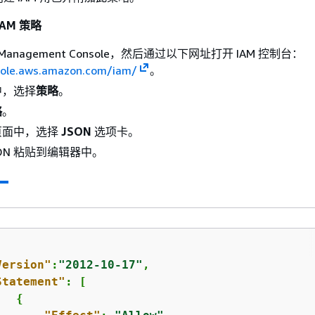
AM 策略
Management Console，然后通过以下网址打开 IAM 控制台：
sole.aws.amazon.com/iam/
。
中，选择
策略
。
略
。
页面中，选择
JSON
选项卡。
SON 粘贴到编辑器中。
Version"
:
"2012-10-17"
,

Statement"
: [

{