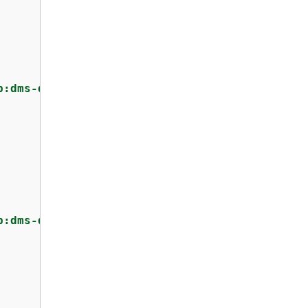
p:dms-data-migration-*"
p:dms-data-migration-*:log-stream:dms-data-mi