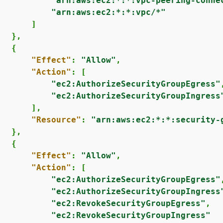
"arn:aws:ec2:*:*:vpc-peering-conne
"arn:aws:ec2:*:*:vpc/*"
      ]

  },

{
"Effect"
: 
"Allow"
,

"Action"
: [

"ec2:AuthorizeSecurityGroupEgress"
,
"ec2:AuthorizeSecurityGroupIngress
      ],

"Resource"
: 
"arn:aws:ec2:*:*:security-
  },

{
"Effect"
: 
"Allow"
,

"Action"
: [

"ec2:AuthorizeSecurityGroupEgress"
,
"ec2:AuthorizeSecurityGroupIngress
"ec2:RevokeSecurityGroupEgress"
,

"ec2:RevokeSecurityGroupIngress"