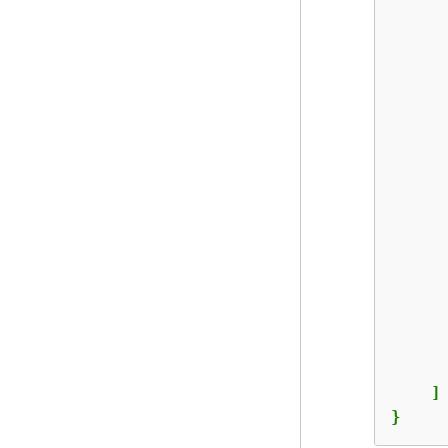
      
      
      
      
      
    ]

}