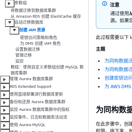
参数组
注意
将数据迁移到数据库集群
通过使用
从 Amazon RDS 创建 ElastiCache 缓存
源。如果您
自动迁移数据库
创建 IAM 资源
此过程需要以下 I
密钥访问策略和角色
为 DMS 创建 IAM 角色
主题
设置数据迁移
管理迁移
为同构数据迁移
监控
教程：使用自定义参数组创建 MySQL 数
为同构数据迁移
据库集群
创建密钥访
管理 Aurora 数据库集群
为 AWS DMS
RDS Extended Support
使用蓝绿部署进行数据库更新
备份和还原 Aurora 数据库集群
为同构数据
监控 Aurora 数据库集群中的指标
监控事件、日志和数据库活动流
在此步骤中，创建 IA
使用 Aurora MySQL
权限。接下来，创