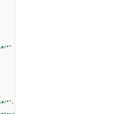
le/*"


le/*"
,
