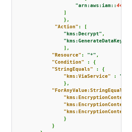
"arn:aws:iam::
44445
                ]

                },

"Action"
: [

"kms:Decrypt"
,

"kms:GenerateDataKey"
                ],

"Resource"
: 
"*"
,

"Condition"
 : 
{
"StringEquals"
 : 
{
"kms:ViaService"
 : 
"rds
                },

"ForAnyValue:StringEquals"
:
"kms:EncryptionContext:
"kms:EncryptionContext:
"kms:EncryptionContext:
                }

            }
