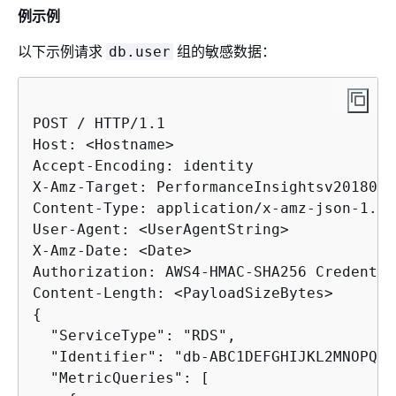
例示例
以下示例请求
组的敏感数据：
db.user
POST / HTTP/1.1

Host: <Hostname>

Accept-Encoding: identity

X-Amz-Target: PerformanceInsightsv2018022
Content-Type: application/x-amz-json-1.1

User-Agent: <UserAgentString>

X-Amz-Date: <Date> 

Authorization: AWS4-HMAC-SHA256 Credentia
{
  "ServiceType": "RDS",

  "Identifier": "db-ABC1DEFGHIJKL2MNOPQRS
  "MetricQueries": [
