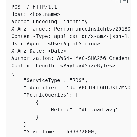
POST / HTTP/1.1

Host: <Hostname>

Accept-Encoding: identity

X-Amz-Target: PerformanceInsightsv2018022
Content-Type: application/x-amz-json-1.1

User-Agent: <UserAgentString>

X-Amz-Date: <Date> 

Authorization: AWS4-HMAC-SHA256 Credentia
{
    "ServiceType": "RDS",

    "Identifier": "db-ABC1DEFGHIJKL2MNOPQ
    "MetricQueries": [

{
            "Metric": "db.load.avg"

        }

    ],

    "StartTime": 1693872000,
