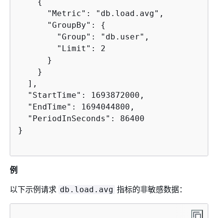
{
      "Metric": "db.load.avg",

      "GroupBy": 
{
        "Group": "db.user",

        "Limit": 2

      }

    }

  ],

  "StartTime": 1693872000,

  "EndTime": 1694044800,

  "PeriodInSeconds": 86400

}

例
以下示例请求
指标的非敏感数据：
db.load.avg