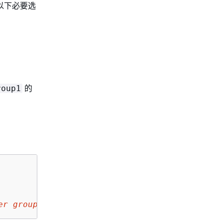
以下必要选
的
roup1
er group 2"