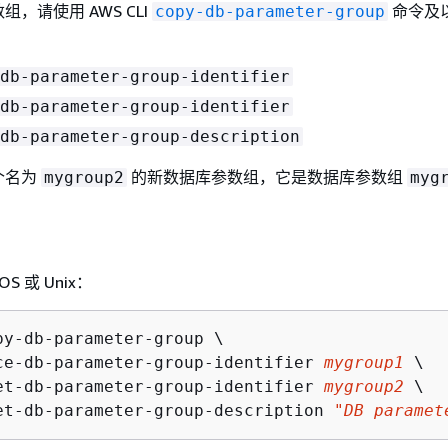
，请使用 AWS CLI
命令及
copy-db-parameter-group
db-parameter-group-identifier
db-parameter-group-identifier
db-parameter-group-description
个名为
的新数据库参数组，它是数据库参数组
mygroup2
myg
OS 或 Unix：
py-db-parameter-group \

ce-db-parameter-group-identifier 
mygroup1
 \

et-db-parameter-group-identifier 
mygroup2
 \

et-db-parameter-group-description 
"DB paramet