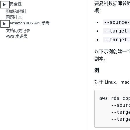
要复制数据库参数组
安全性
项：
配额和限制
问题排查
--source-
Amazon RDS API 参考
文档历史记录
--target-
AWS 术语表
--target-
以下示例创建一
副本。
例
对于 Linux、mac
aws rds co
    --sour
    --targ
    --targ