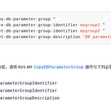
py-db-parameter-group ^

ce-db-parameter-group-identifier 
mygroup1
 ^

et-db-parameter-group-identifier 
mygroup2
 ^

et-db-parameter-group-description 
"DB paramet
I
，请将 RDS API
操作与下列必
CopyDBParameterGroup
arameterGroupIdentifier
arameterGroupIdentifier
arameterGroupDescription