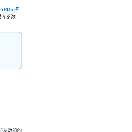
n RDS 控
据库参数
新参数组的