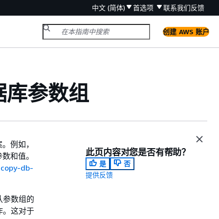
中文 (简体)
首选项
联系我们
反馈
创建 AWS 账户
据库参数组
案。例如，
此页内容对您是否有帮助？
参数和值。
是
否
I
copy-db-
提供反馈
认参数组的
作。这对于