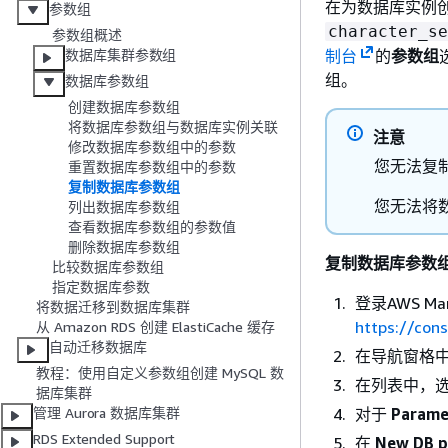
在为数据库实例
参数组
character_se
参数组概述
制台
的
参数组
数据库集群参数组
组。
数据库参数组
创建数据库参数组
将数据库参数组与数据库实例关联
注意
修改数据库参数组中的参数
您无法复
重置数据库参数组中的参数
复制数据库参数组
您无法将数
列出数据库参数组
查看数据库参数组的参数值
删除数据库参数组
复制数据库参数
比较数据库参数组
指定数据库参数
登录AWS Ma
将数据迁移到数据库集群
https://con
从 Amazon RDS 创建 ElastiCache 缓存
自动迁移数据库
在导航窗格
教程：使用自定义参数组创建 MySQL 数
在列表中，
据库集群
对于
Parame
管理 Aurora 数据库集群
RDS Extended Support
在
New DB 