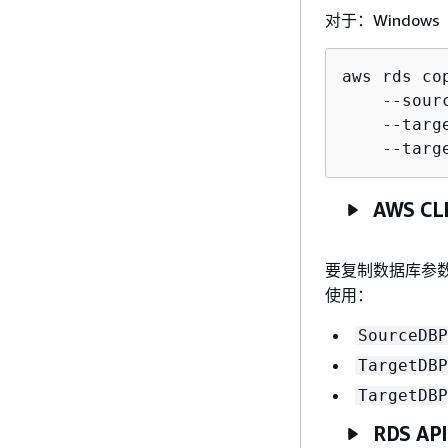
对于：Windows
aws rds co
    --sour
    --targ
    --targ
AWS CL
要复制数据库参数组
使用：
SourceDBP
TargetDBP
TargetDBP
RDS API