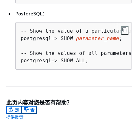
PostgreSQL：
-- Show the value of a particular para
postgresql=> SHOW 
parameter_name
;

-- Show the values of all parameters

postgresql=> SHOW ALL;
此页内容对您是否有帮助？
是
否
提供反馈