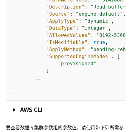
"Description"
: 
"Read buffer s
"Source"
: 
"engine-default"
,

"ApplyType"
: 
"dynamic"
,

"DataType"
: 
"integer"
,

"AllowedValues"
: 
"8192-536870
"IsModifiable"
: 
true
,

"ApplyMethod"
: 
"pending-reboo
"SupportedEngineModes"
: [

"provisioned"
            ]

        },

...
AWS CLI
要查看数据库集群参数组的参数值，请使用带下列所需参