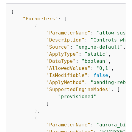
{
"Parameters"
: [

{
"ParameterName"
: 
"allow-suspi
"Description"
: 
"Controls whet
"Source"
: 
"engine-default"
,

"ApplyType"
: 
"static"
,

"DataType"
: 
"boolean"
,

"AllowedValues"
: 
"0,1"
,

"IsModifiable"
: 
false
,

"ApplyMethod"
: 
"pending-reboo
"SupportedEngineModes"
: [

"provisioned"
            ]

        },

{
"ParameterName"
: 
"aurora_binl
"ParameterValue"
: 
"5242880"
,
