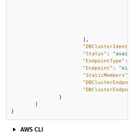
"
"
"
"
"
			],

"DBClusterIdentif
"Status"
: 
"availa
"EndpointType"
: 
"
"Endpoint"
: 
"eigh
"StaticMembers"
: 
"DBClusterEndpoin
"DBClusterEndpoin
		}

	]

AWS CLI