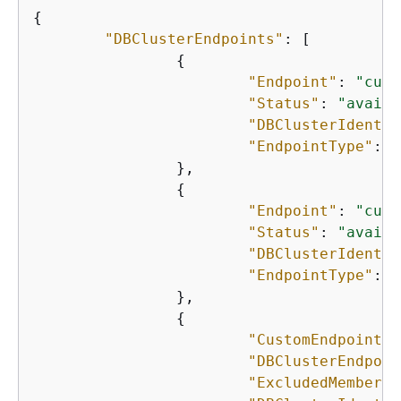
{
"DBClusterEndpoints"
: [

{
"Endpoint"
: 
"cust
"Status"
: 
"availa
"DBClusterIdentif
"EndpointType"
: 
"
		},

{
"Endpoint"
: 
"cust
"Status"
: 
"availa
"DBClusterIdentif
"EndpointType"
: 
"
		},

{
"CustomEndpointTy
"DBClusterEndpoin
"ExcludedMembers"