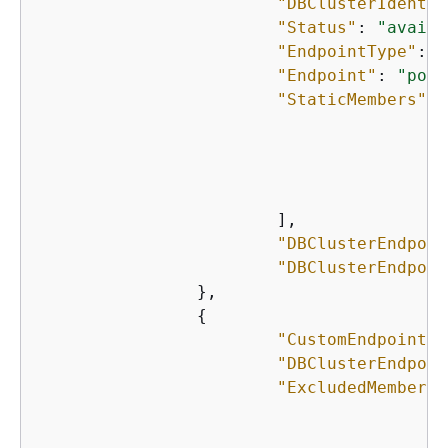
"DBClusterIdentif
"Status"
: 
"availa
"EndpointType"
: 
"
"Endpoint"
: 
"powe
"StaticMembers"
: 
"
"
"
"
			],

"DBClusterEndpoin
"DBClusterEndpoin
		},

{
"CustomEndpointTy
"DBClusterEndpoin
"ExcludedMembers"
"
"