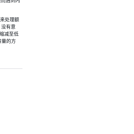
误而遇到内
取器来处理额
s 没有意
其缩减至低
容量的方