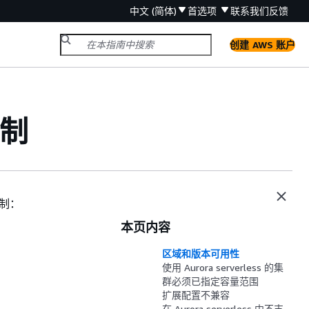
中文 (简体)
首选项
联系我们
反馈
创建 AWS 账户
限制
限制：
本页内容
区域和版本可用性
使用 Aurora serverless 的集
群必须已指定容量范围
扩展配置不兼容
在 Aurora serverless 中不支