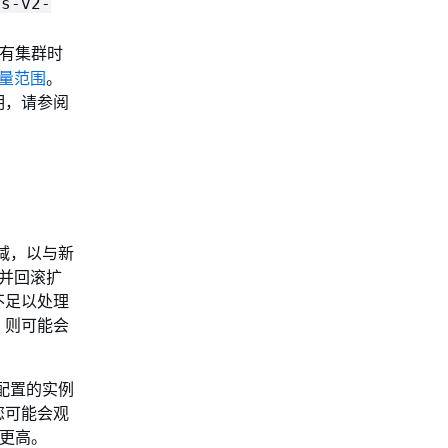
ss-v2-
有集群时
 容量范围
。
明，请参阅
缩减，以与新
消并回滚扩
不足以处理
，则可能会
展配置的实例
您可能会观
本更高。