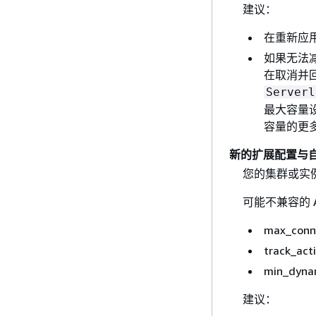
建议：
在重新应
如果无法
在取消并回
Serverl
最大容量设置
容量的更
新的扩展配置与
您的集群或实
可能不兼容的 Au
max_conn
track_act
min_dyna
建议：