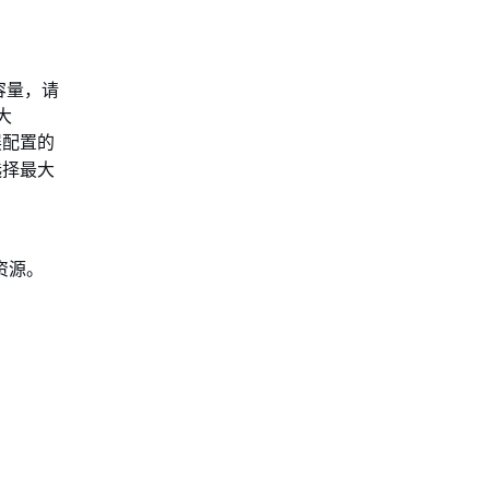
容量，请
大
展配置的
关选择最大
。
资源。