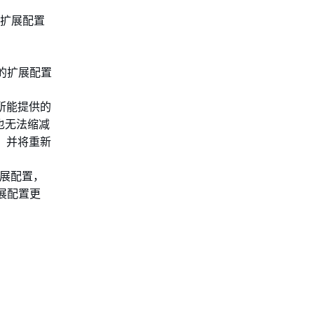
，而扩展配置
群的扩展配置
所能提供的
也无法缩减
修改，并将重新
展配置，
扩展配置更
。