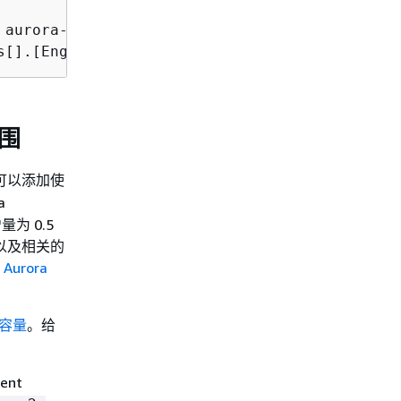
 aurora-postgresql --db-instance-class db.serv
s[].[EngineVersion]' --output text
范围
可以添加使
a
量为 0.5
M 以及相关的
阅
Aurora
s 容量
。给
ent