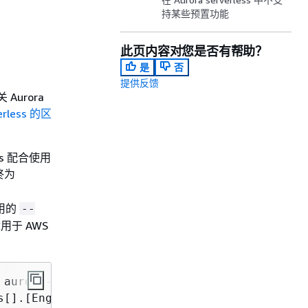
持某些预置功能
此页内容对您是否有帮助？
是
否
提供反馈
Aurora
erless 的区
ss 配合使用
终为
用的
--
适用于 AWS
 aurora-mysql --db-instance-class db.serverles
s[].[EngineVersion]' --output text
