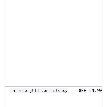
,
,
enforce_gtid_consistency
OFF
ON
WARN