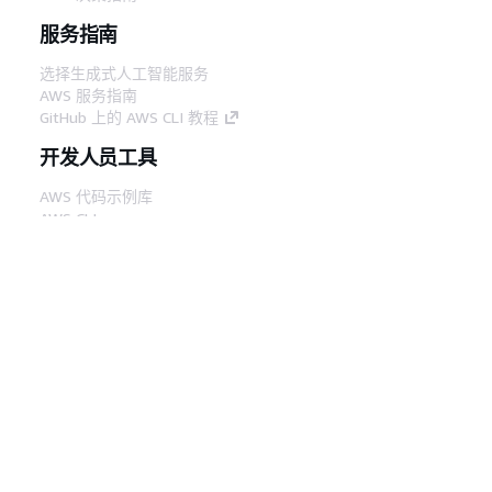
服务指南
选择生成式人工智能服务
AWS 服务指南
GitHub 上的 AWS CLI 教程
开发人员工具
AWS 代码示例库
AWS CLI
AWS 构建者中心
AWS 开发人员工具博客
有用的链接
下载 AWS 文档 MCP 服务器
登录 AWS 管理控制台
AWS re:Post
隐私
网站条款
Cookie 首选项
© 2026,
Amazon Web Services, Inc. 或其附属公司。保留所有