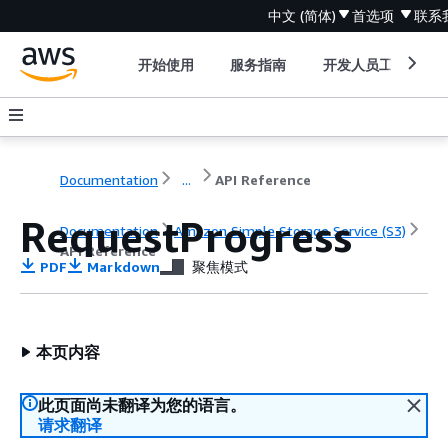
中文 (简体)
首选项
联系
开始使用
服务指南
开发人员工具
Documentation
...
API Reference
RequestProgress
Documentation
Amazon Simple Storage Service (S3)
API Reference
PDF
Markdown
聚焦模式
本页内容
此页面尚未翻译为您的语言。
请求翻译