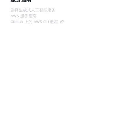
选择生成式人工智能服务
AWS 服务指南
GitHub 上的 AWS CLI 教程
开发人员工具
AWS 代码示例库
AWS CLI
AWS 构建者中心
AWS 开发人员工具博客
有用的链接
下载 AWS 文档 MCP 服务器
登录 AWS 管理控制台
AWS re:Post
隐私
网站条款
Cookie 首选项
© 2026,
Amazon Web Services, Inc. 或其附属公司。保留所有
中文 (简体)
权利。