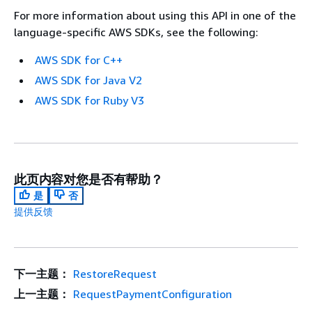
For more information about using this API in one of the
language-specific AWS SDKs, see the following:
AWS SDK for C++
AWS SDK for Java V2
AWS SDK for Ruby V3
此页内容对您是否有帮助？
是
否
提供反馈
下一主题：
RestoreRequest
上一主题：
RequestPaymentConfiguration